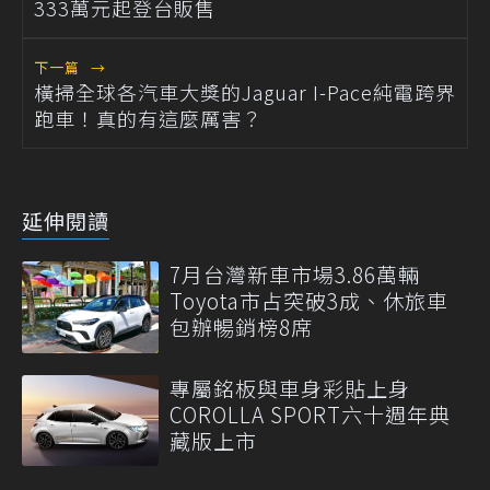
333萬元起登台販售
下一篇
→
橫掃全球各汽車大獎的Jaguar I-Pace純電跨界
跑車！真的有這麼厲害？
延伸閱讀
7月台灣新車市場3.86萬輛
Toyota市占突破3成、休旅車
包辦暢銷榜8席
專屬銘板與車身彩貼上身
COROLLA SPORT六十週年典
藏版上市