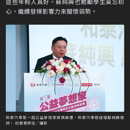
這些年輕人真好。蘇純興也勉勵學生莫忘初
心，繼續發揮影響力來關懷弱勢。
和泰汽車第一屆公益夢想家頒獎典禮，和泰汽車總經理蘇純興致
詞。 記者曾原信／攝影