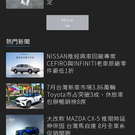
定
More
熱門新聞
NISSAN推經典車回廠專案
CEFIRO與INFINITI老車原廠零
件最低1折
7月台灣新車市場3.86萬輛
Toyota市占突破3成、休旅車
包辦暢銷榜8席
大改款 MAZDA CX-5 推限時延
伸保固 台灣馬自達 8月全車系
促銷開跑