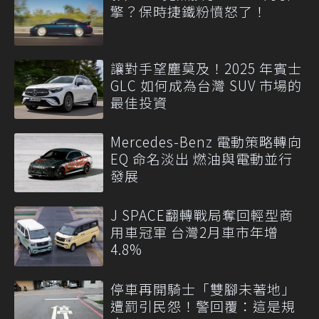
擎？保時捷鐵粉憤怒了！
讓對手望塵莫及！2025 年賓士
GLC 如何成為台灣 SUV 市場的
最佳投資
Mercedes-Benz 電動策略轉向
EQ 命名淡出 燃油與電動並行
發展
J SPACE翻轉戰局奪回輕型商
用車冠軍 台灣2月車市年增
4.8%
停車再開騎士「雙腳未著地」
遭罰引民怨！警回覆：這是規