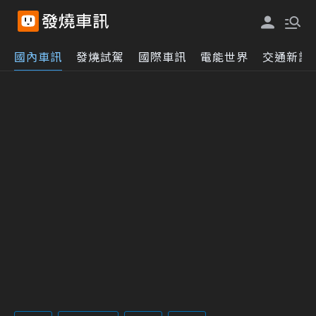
國內車訊
發燒試駕
國際車訊
電能世界
交通新訊