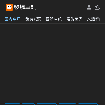
國內車訊
發燒試駕
國際車訊
電能世界
交通新訊