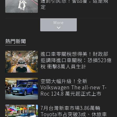
遭罰引民怨！警回覆：這是規
定
More
熱門新聞
進口車零關稅想得美！財政部
拒調降進口車關稅：恐損523億
稅 衝擊8萬人員生計
空間大幅升級！全新
Volkswagen The all-new T-
Roc 124.8 萬元起正式上市
7月台灣新車市場3.86萬輛
Toyota市占突破3成、休旅車