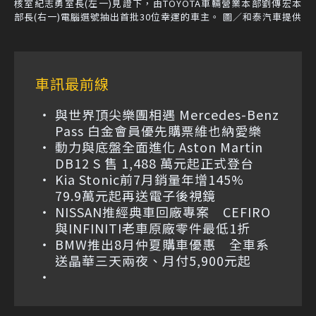
核室紀志勇室長(左一)見證下，由TOYOTA車輛營業本部劉傳宏本
部長(右一)電腦選號抽出首批30位幸運的車主。 圖／和泰汽車提供
車訊最前線
與世界頂尖樂團相遇 Mercedes-Benz
Pass 白金會員優先購票維也納愛樂
動力與底盤全面進化 Aston Martin
DB12 S 售 1,488 萬元起正式登台
Kia Stonic前7月銷量年增145%
79.9萬元起再送電子後視鏡
NISSAN推經典車回廠專案 CEFIRO
與INFINITI老車原廠零件最低1折
BMW推出8月仲夏購車優惠 全車系
送晶華三天兩夜、月付5,900元起