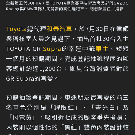
全新第五代SUPRA，是TOYOTA專業賽車技術及商品部門GAZOO
Racing與BMW團隊共同開發的高性能跑車。 記者陳威任／攝影
Toyota
總代理
和泰汽車
，於7月30日在律師
與稽核室人員之見證下，抽出首批30台入主
TOYOTA GR
Supra
的幸運中籤
車主
。短短
一個月的預購期間，完成登記抽籤程序的顧
客總計約達1,200台，顯見台灣消費者對於
GR Supra的喜愛。
預購抽籤登記期間，車迷朋友最喜愛的前三
名車色分別是「耀眼紅」、「晝光白」及
「閃電黃」，吸引近七成的顧客爭先搶購；
內裝則以個性化的「黑紅」雙色內裝設計較