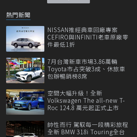
熱門新聞
NISSAN推經典車回廠專案
CEFIRO與INFINITI老車原廠零
件最低1折
7月台灣新車市場3.86萬輛
Toyota市占突破3成、休旅車
包辦暢銷榜8席
空間大幅升級！全新
Volkswagen The all-new T-
Roc 124.8 萬元起正式上市
帥性而行 駕馭每一段精彩旅程
全新 BMW 318i Touring全台