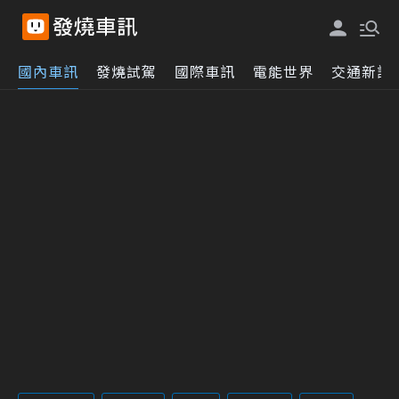
國內車訊
發燒試駕
國際車訊
電能世界
交通新訊