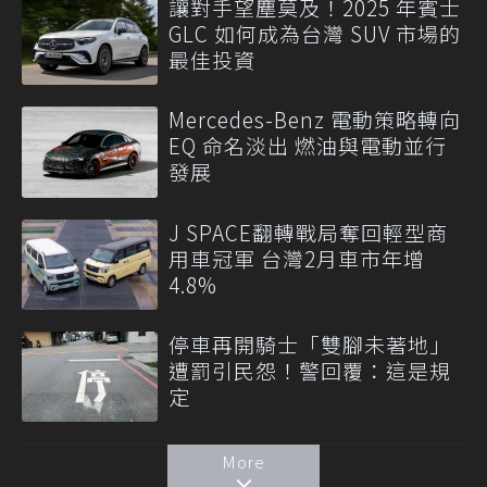
讓對手望塵莫及！2025 年賓士
GLC 如何成為台灣 SUV 市場的
最佳投資
Mercedes-Benz 電動策略轉向
EQ 命名淡出 燃油與電動並行
發展
J SPACE翻轉戰局奪回輕型商
用車冠軍 台灣2月車市年增
4.8%
停車再開騎士「雙腳未著地」
遭罰引民怨！警回覆：這是規
定
More