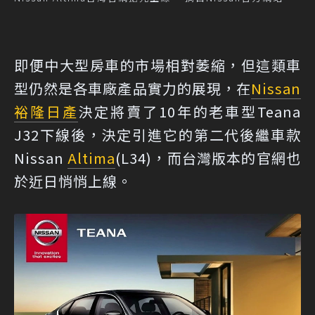
即便中大型房車的市場相對萎縮，但這類車
型仍然是各車廠產品實力的展現，在
Nissan
裕隆日產
決定將
賣了10年的老車型Teana
J32下線
後，決定引進它的第二代後繼車款
Nissan
Altima
(L34)，而
台灣版本的官網
也
於近日悄悄上線。