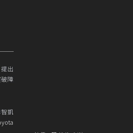
年提出
突破障
李智凱
ota