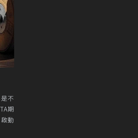
，是不
TA期
、啟動