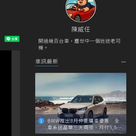
陳威任
開過幾百台車，塵世中一個迷途老司
機。
車訊最新
BMW推出8月仲夏購車優惠 全
車系送晶華三天兩夜、月付5,900
元起