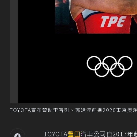
TOYOTA宣布贊助李智凱、郭婞淳前進2020東京
TOYOTA
豐田
汽車公司自2017