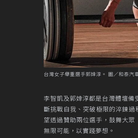
台灣女子舉重選手郭婞淳。 圖／和泰汽
李智凱及郭婞淳都是台灣體壇備
斷挑戰自我、突破極限的淬鍊過程
望透過贊助兩位選手，鼓舞大眾「Sta
無限可能，以實踐夢想。