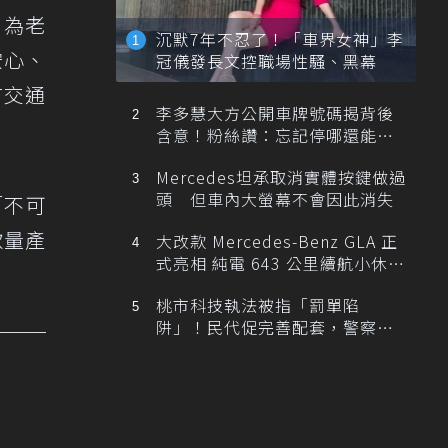
，為老
沉默7年不忍了！「車界女神」李
安心、
冠儀發長文控職場性騷、黑幕
有交通
李多慧大方公開車牌號碼揭背後
含意！粉絲讚：忘記停哪還能幫
忙找車
Mercedes坦承取消實體按鍵做過
頭 但車內大螢幕不會因此消失
「不可
款量產
大改款 Mercedes-Benz GLA 正
式亮相 純電 643 公里續航小休
旅！
桃市科技執法被指「罰單陷
阱」！民代促完善配套，警察局
提數據回應