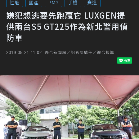
性能
國產
PM2
手機
賽道
嫌犯想逃要先跑贏它 LUXGEN提
供兩台S5 GT225作為新北警用偵
防車
聯合新聞網／記者陳威任／綜合報導
2019-05-21 11:02