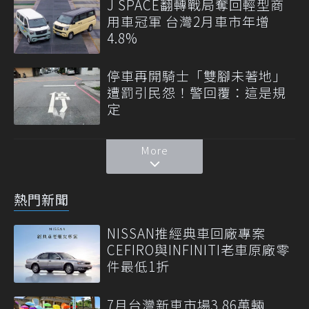
J SPACE翻轉戰局奪回輕型商
用車冠軍 台灣2月車市年增
4.8%
停車再開騎士「雙腳未著地」
遭罰引民怨！警回覆：這是規
定
More
熱門新聞
NISSAN推經典車回廠專案
CEFIRO與INFINITI老車原廠零
件最低1折
7月台灣新車市場3.86萬輛