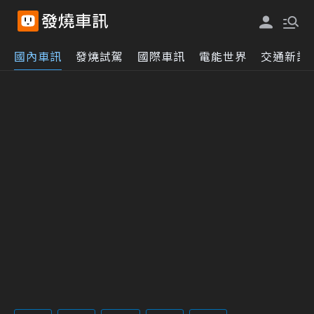
國內車訊
發燒試駕
國際車訊
電能世界
交通新訊