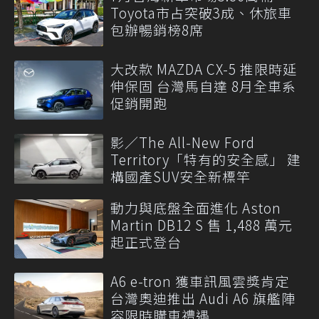
Toyota市占突破3成、休旅車
包辦暢銷榜8席
大改款 MAZDA CX-5 推限時延
伸保固 台灣馬自達 8月全車系
促銷開跑
影／The All-New Ford
Territory「特有的安全感」 建
構國產SUV安全新標竿
動力與底盤全面進化 Aston
Martin DB12 S 售 1,488 萬元
起正式登台
A6 e-tron 獲車訊風雲獎肯定
台灣奧迪推出 Audi A6 旗艦陣
容限時購車禮遇