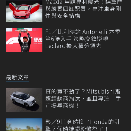
Mazda 申請專利曝光！蝶翼門
與縱置四缸配置，專注車身剛
性與安全結構
F1／比利時站 Antonelli 本季
第6勝入手 策略交鋒逆轉
Leclerc 擴大積分領先
最新文章
真的賣不動了？Mitsubishi漸
遭經銷商淘汰，並且專注二手
市場尋商機！
影／911竟然換了Honda的引
擎？保時捷鐵粉憤怒了！