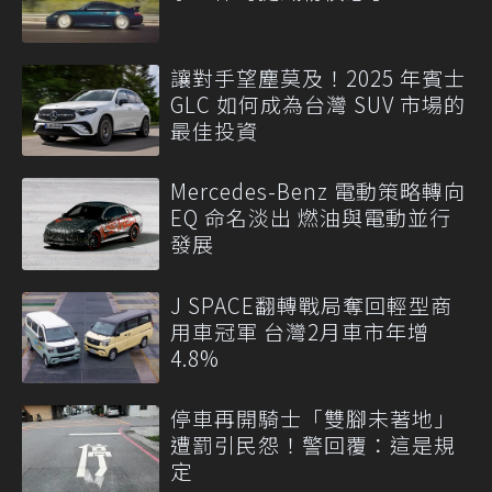
讓對手望塵莫及！2025 年賓士
GLC 如何成為台灣 SUV 市場的
最佳投資
Mercedes-Benz 電動策略轉向
EQ 命名淡出 燃油與電動並行
發展
J SPACE翻轉戰局奪回輕型商
用車冠軍 台灣2月車市年增
4.8%
停車再開騎士「雙腳未著地」
遭罰引民怨！警回覆：這是規
定