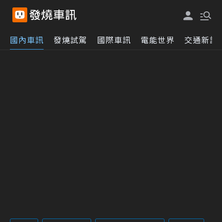
國內車訊
發燒試駕
國際車訊
電能世界
交通新訊