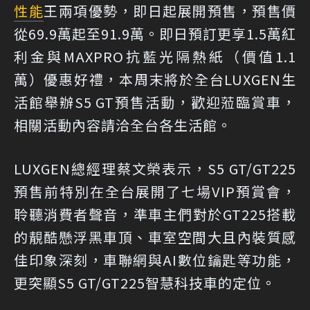
性能
王兩項優勢，即日起展開預售，預售價
從69.9萬起至91.9萬。即日預訂更享1.5萬紅
利金與MAXPRO抗藍光隔熱紙（價值1.1
萬）優惠好禮，本周末將於全台LUXGEN生
活館舉辦S5 GT預售活動，歡迎蒞臨賞車，
相關活動內容請洽全台各生活館。
LUXGEN總經理蔡文榮表示，S5 GT/GT225
預售前特別在全台展開了七場VIP預賞會，
聆聽消費者聲音，準車主們對於GT225搭載
的靚酷懸浮黑車頂、車室空間大且內裝質感
佳印象深刻，車聯網與AI數位鑰匙等功能，
更突顯S5 GT/GT225智慧科技車的定位。