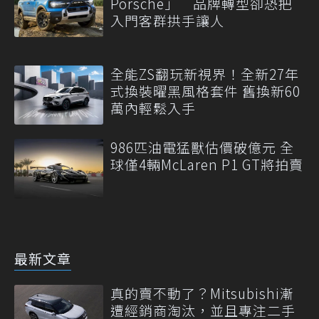
Porsche」 品牌轉型卻恐把
入門客群拱手讓人
全能ZS翻玩新視界！全新27年
式換裝曜黑風格套件 舊換新60
萬內輕鬆入手
986匹油電猛獸估價破億元 全
球僅4輛McLaren P1 GT將拍賣
最新文章
真的賣不動了？Mitsubishi漸
遭經銷商淘汰，並且專注二手