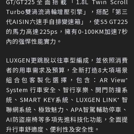
GT/GT225全面搭載「1.8L Twin Scroll
Turbo雙渦流渦輪增壓引擎」，搭配「第三
代AISIN六速手自排變速箱」，使S5 GT225
的馬力高達225ps，擁有0-100KM加速7秒
內的強悍性能實力。
LUXGEN更跳脫以往車型編成，並依照消費
者的用車需求及預算，全新打造8大項場景
組合包客製化選擇，包含：AR View⁺
System 行車安全、智行享樂、開門防撞系
統、SMART KEY系統、LUXGEN LINK⁺ 智
聯網系統、極致魅力、APA智駕輔助停車、
AI防盜座椅等多項先進科技化功能，全面提
升行車舒適度、便利性及安全性。