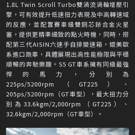
1.8L Twin Scroll Turbo雙渦流渦輪增壓引
擎，可有效提升低速扭力表現及中高轉速域
的反應，並配置賽車級雙銅芯銥合金火星
塞，提供更精準細致的點火時機，同時，搭
配第三代AISIN六速手自排變速箱，媲美歐
系進口跑車，具體展現出高性能極限與平穩
順暢的奔馳樂趣。S5 GT車系擁有同級最強
悍的馬力，分別為
225ps/5200rpm（GT225）、
205ps/5200rpm（GT車型），最大扭力分
別為33.6kgm/2,000rpm（GT225）、
32.6kgm/2,000rpm（GT車型）。