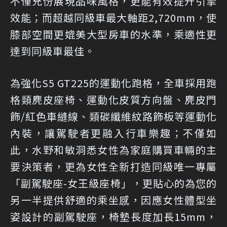
不僅充份展現品味風格，更能有效提升引擎
效能；而超越同級車最大軸距2,720mm，使
膝部空間更媲美大型房車的水準，乘適性更
達到同級車最佳。
為強化S5 GT225的運動化跑格，全車採用跑
格類麂皮座椅、運動化皮質方向盤、麂皮門
飾/紅色車縫線、類碳纖維紋路飾板等運動化
內裝，讓駕駛者更融入行車樂趣；不僅如
此，水野和敏洞悉女性為家庭購買車輛的主
要決策者，更為女性全新打造同級唯一專屬
「副駕駛座-女王級座椅」，更貼心的為您的
另一半提供舒適的乘坐感，因應女性體型坐
姿設計的副駕駛座，椅墊長度加長15mm，