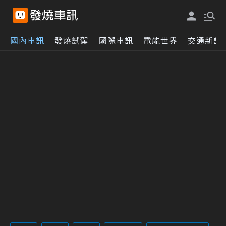
國內車訊
發燒試駕
國際車訊
電能世界
交通新訊