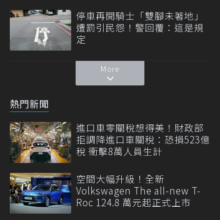
停車再開騎士「雙腳未著地」
遭罰引民怨！警回覆：這是規
定
More
熱門新聞
進口車零關稅想得美！財政部
拒調降進口車關稅：恐損523億
稅 衝擊8萬人員生計
空間大幅升級！全新
Volkswagen The all-new T-
Roc 124.8 萬元起正式上市