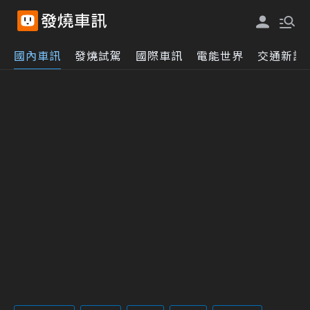
國內車訊
發燒試駕
國際車訊
電能世界
交通新訊