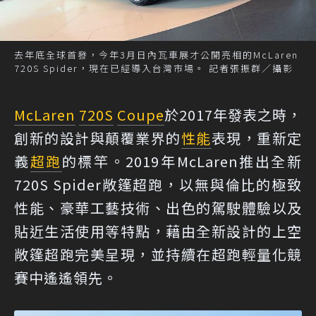
去年底全球首發，今年3月日內瓦車展才公開亮相的McLaren
720S Spider，現在已經導入台灣市場。 記者張振群／攝影
McLaren
720S
Coupe
於2017年發表之時，
創新的設計與顛覆業界的
性能
表現，重新定
義
超跑
的標竿。2019年McLaren推出全新
720S Spider敞篷超跑，以無與倫比的極致
性能、豪華工藝技術、出色的駕駛體驗以及
貼近生活使用等特點，藉由全新設計的上空
敞篷超跑完美呈現，並持續在超跑輕量化競
賽中遙遙領先。