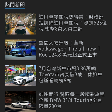
熱門新聞
進口車零關稅想得美！財政部
拒調降進口車關稅：恐損523億
稅 衝擊8萬人員生計
空間大幅升級！全新
Volkswagen The all-new T-
Roc 124.8 萬元起正式上市
7月台灣新車市場3.86萬輛
Toyota市占突破3成、休旅車
包辦暢銷榜8席
帥性而行 駕馭每一段精彩旅程
全新 BMW 318i Touring全台
限量200台