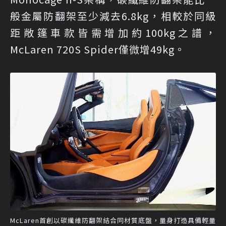
般金屬防翻架至少減去6.8kg，相較於同級
距敞篷車款皆需增加約100kg之譜，
McLaren 720S Spider僅微增49kg。
McLaren首創以碳纖維防翻架結合同材質底盤，量身打造具備輕量