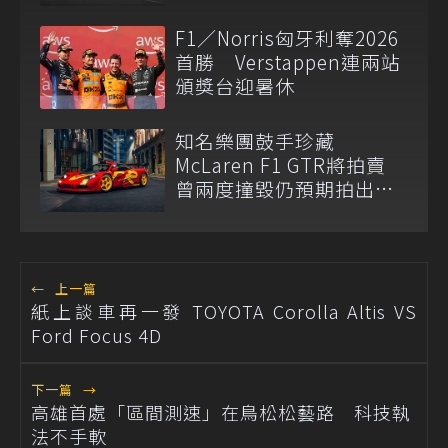
F1／Norris匈牙利奪2026
首勝 Verstappen連兩站
頒獎台迎暑休
知名樂團鼓手珍藏
McLaren F1 GTR將拍賣
曾兩度撞毀仍預期拍出天
價
←
上一篇
紙上談車再一發 TOYOTA Corolla Altis VS
Ford Focus 4D
下一篇
→
高雄首處「區間測速」在鳥松松藝路 科技執
法不手軟