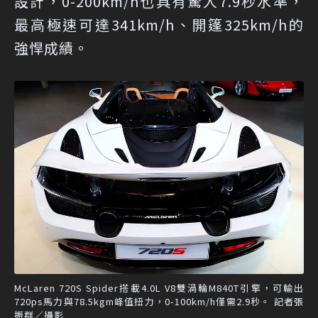
設計，0-200km/h也具有驚人7.9秒水準，
最高極速可達341km/h、開篷325km/h的
強悍成績。
McLaren 720S Spider搭載4.0L V8雙渦輪M840T引擎，可輸出
720ps馬力與78.5kgm峰值扭力，0-100km/h僅需2.9秒。 記者張
振群／攝影