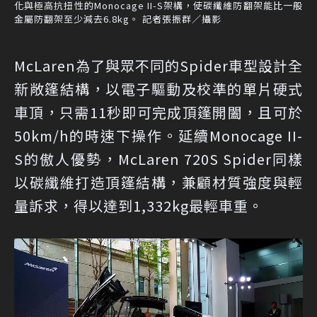
化與極高抗扭性的Monocage II-S架構，使碳纖維防翻架能比一般
金屬防翻架至少減去6.8kg。 記者張振群／攝影
McLaren為了與眾不同的Spider車型設計全
新敞篷結構，以電子驅動及校準的單片硬式
車頂，只需11秒即可完成頂篷開闔，且可於
50km/h的時速下操作。延續Monocage II-
S的傲人優勢，McLaren 720S Spider同樣
以碳纖維打造頂篷結構，兼顧材質強度與輕
量訴求，得以達到1,332kg最輕車重。