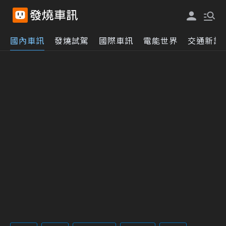
國內車訊
發燒試駕
國際車訊
電能世界
交通新訊