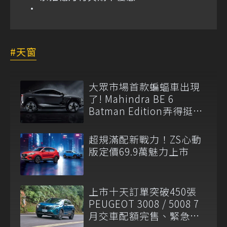
天窗
大眾市場首款蝙蝠車出現
了! Mahindra BE 6
Batman Edition弄得挺像
一回事的
超規滿配新戰力！ZS心動
版定價69.9萬魅力上市
上市十天訂單突破450張
PEUGEOT 3008 / 5008 7
月交車配額完售、緊急追