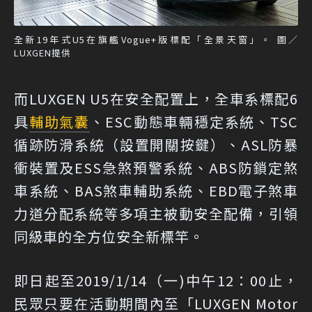
全新19年式U5在旗艦Vogue+版標配「全景天窗」。 圖／
LUXGEN提供
而LUXGEN U5在安全配置上，全車系標配6
具
輔助氣囊
、ESC動態車輛穩定系統、TSC
循跡防滑系統（設置開關按鍵）、ASL防暴
衝裝置及ESS急煞預警系統、ABS防鎖定煞
車系統、BAS煞車輔助系統、EBD電子煞車
力道分配系統等多項主被動安全配備，引領
同級車的全方位安全新標竿。
即日起至2019/1/14（一)中午12：00止，
民眾只要在活動期間內至「LUXGEN Motor