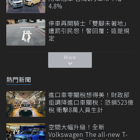
4.8%
停車再開騎士「雙腳未著地」
遭罰引民怨！警回覆：這是規
定
More
熱門新聞
進口車零關稅想得美！財政部
拒調降進口車關稅：恐損523億
稅 衝擊8萬人員生計
空間大幅升級！全新
Volkswagen The all-new T-