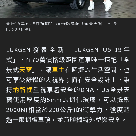
全新19年式U5在旗艦Vogue+版標配「全景天窗」。 圖／
LUXGEN提供
LUXGEN發表全新「LUXGEN U5 19年
式」，在70萬價格級距國產車唯一搭配「全
景式
天窗
」，讓
車主
在擁擠的生活空間，也
可享受舒暢的大視界；而在安全設計上，秉
持
納智捷
重視車體安全的DNA，U5全景天
窗使用厚度約5mm的鋼化玻璃，可以抵禦
2000N(相當於200公斤)的衝擊力，強度超
過一般鋼板車頂，並兼顧獨特外型與安全。