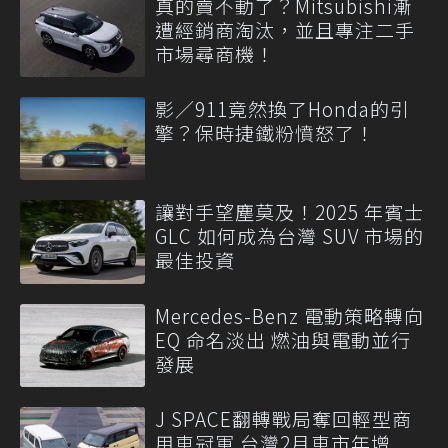
真的賣不動了？Mitsubishi漸
遭經銷商淘汰，並且專注二手
市場尋商機！
影／911竟然換了Honda的引
擎？保時捷鐵粉憤怒了！
讓對手望塵莫及！2025 年賓士
GLC 如何成為台灣 SUV 市場的
最佳投資
Mercedes-Benz 電動策略轉向
EQ 命名淡出 燃油與電動並行
發展
J SPACE翻轉戰局奪回輕型商
用車冠軍 台灣2月車市年增