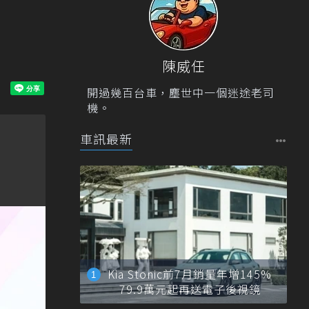
陳威任
開過幾百台車，塵世中一個迷途老司
機。
車訊最新
Kia Stonic前7月銷量年增145%
79.9萬元起再送電子後視鏡