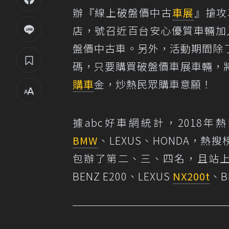
辦『線上破盤價中古
車展
』搶攻
店，號召近百台安心優質車輛加
盤價中古車。另外，活動期間除了
碼，只要購買破盤價車展車輛，
購車
金，炒熱民眾購車意願！
據abc好車網統計，2018年熱門
BMW
、LEXUS、HONDA，
包辦了第二、三、四名，且站上
BENZ E200、LEXUS
NX200t
、B