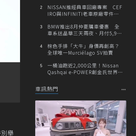
NISSAN推經典車回廠專案 CEF
IRO與INFINITI老車原廠零件最
低1折
BMW推出8月仲夏購車優惠 全
車系送晶華三天兩夜、月付5,900
元起
棕色手排「大牛」身價再創高？
全球唯一Murciélago SV拍賣
一桶油跑近2,000公里！Nissan
Qashqai e-POWER創金氏世界紀
錄
車訊熱門
供
特別舉