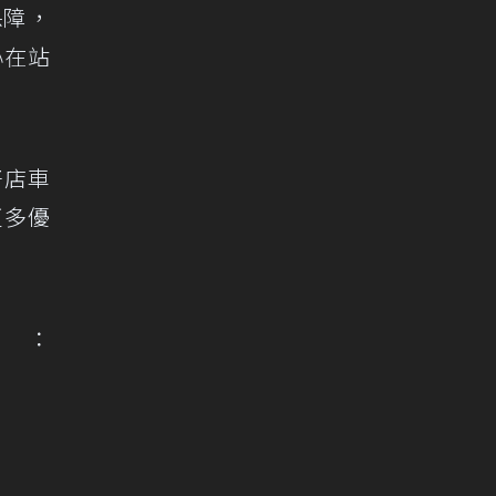
保障，
心在站
好店車
更多優
：