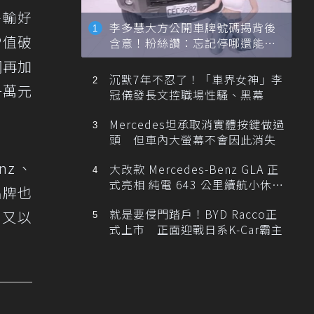
平輸好
李多慧大方公開車牌號碼揭背後
P值破
含意！粉絲讚：忘記停哪還能幫
忙找車
網再加
沉默7年不忍了！「車界女神」李
一萬元
冠儀發長文控職場性騷、黑幕
Mercedes坦承取消實體按鍵做過
頭 但車內大螢幕不會因此消失
nz、
大改款 Mercedes-Benz GLA 正
式亮相 純電 643 公里續航小休
品牌也
旅！
就是要侵門踏戶！BYD Racco正
中又以
式上市 正面迎戰日系K-Car霸主