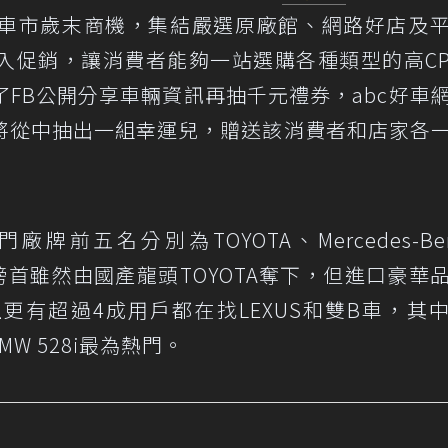
車市歲末商機，集結嚴選原廠館、網路好店及
入促銷，讓消費者能夠一站選購各種類型的高C
FB公開分享車輛資訊再抽千元禮券，abc好車
將從中抽出一組幸運兒，贈送該消費者和店家各
廠牌前五名分別為TOYOTA、Mercedes-Be
熱搜榜首雖然由國產龍頭TOYOTA奪下，但進口豪華
更有超過4成用戶都在找LEXUS和雙B車，其
MW 528i最為熱門。