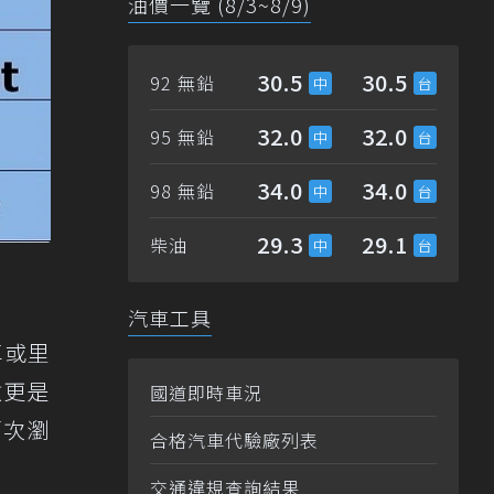
油價一覽 (8/3~8/9)
30.5
30.5
92 無鉛
32.0
32.0
95 無鉛
34.0
34.0
98 無鉛
29.3
29.1
柴油
汽車工具
車或里
數更是
國道即時車況
萬次瀏
合格汽車代驗廠列表
交通違規查詢結果