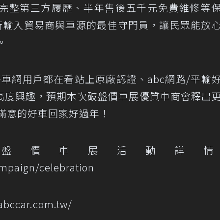
完整第三方履歷、半年售後五千元免費維修等
平行輸入貿易商與車源的最佳守門員，讓民眾能放
。
好車網用戶都在看站上原廠認證、abc網路/平輸
高度興趣，預期本次破盤價車展優質車商會釋出
滿意的好車回家好過年！
破盤價車展活動詳情
mpaign/celebration
bccar.com.tw/