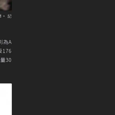
。 記
別為A
176
限量30