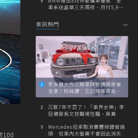
BMW推出8月仲夏購車優惠 全
車系送晶華三天兩夜、月付5,900
元起
車訊熱門
李多慧大方公開車牌號碼揭背後
含意！粉絲讚：忘記停哪還能幫
忙找車
沉默7年不忍了！「車界女神」李
冠儀發長文控職場性騷、黑幕
Mercedes坦承取消實體按鍵做過
頭 但車內大螢幕不會因此消失
100