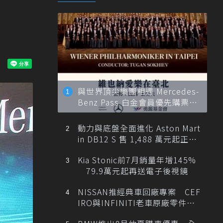
與世界頂尖樂團相遇 Mercedes-
Benz Pass 白金會員優先購票維
也納愛樂
動力與底盤全面進化 Aston Mart
in DB12 S 售 1,488 萬元起正式
登台
Kia Stonic前7月銷量年增145%
79.9萬元起再送電子後視鏡
NISSAN推經典車回廠專案 CEF
IRO與INFINITI老車原廠零件最
低1折