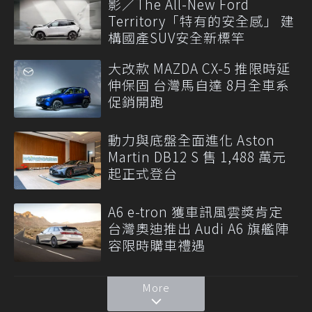
影／The All-New Ford
Territory「特有的安全感」 建
構國產SUV安全新標竿
大改款 MAZDA CX-5 推限時延
伸保固 台灣馬自達 8月全車系
促銷開跑
動力與底盤全面進化 Aston
Martin DB12 S 售 1,488 萬元
起正式登台
A6 e-tron 獲車訊風雲獎肯定
台灣奧迪推出 Audi A6 旗艦陣
容限時購車禮遇
More