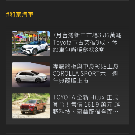
和泰汽車
7月台灣新車市場3.86萬輛
Toyota市占突破3成、休
旅車包辦暢銷榜8席
專屬銘板與車身彩貼上身
COROLLA SPORT六十週
年典藏版上市
TOYOTA 全新 Hilux 正式
登台！售價 161.9 萬元 越
野科技、豪華配備全面升
級