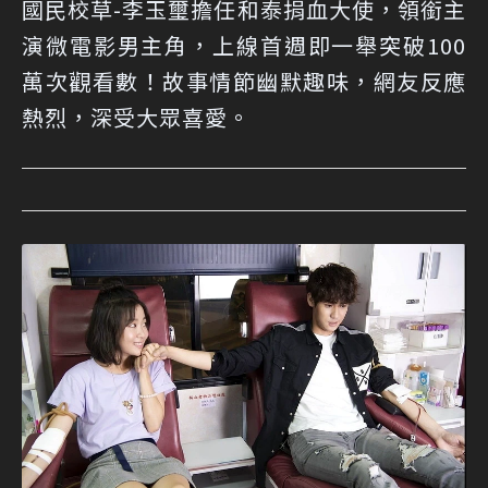
國民校草-李玉璽擔任和泰捐血大使，領銜主
演微電影男主角，上線首週即一舉突破100
萬次觀看數！故事情節幽默趣味，網友反應
熱烈，深受大眾喜愛。