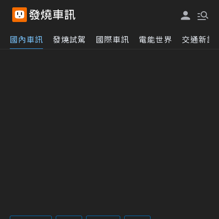
國內車訊
發燒試駕
國際車訊
電能世界
交通新訊