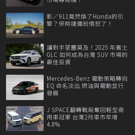
影／911竟然換了Honda的引
擎？保時捷鐵粉憤怒了！
讓對手望塵莫及！2025 年賓士
GLC 如何成為台灣 SUV 市場的
最佳投資
Mercedes-Benz 電動策略轉向
EQ 命名淡出 燃油與電動並行
發展
J SPACE翻轉戰局奪回輕型商
用車冠軍 台灣2月車市年增
4.8%