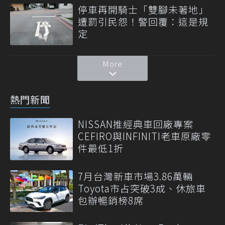
停車再開騎士「雙腳未著地」
遭罰引民怨！警回覆：這是規
定
More
熱門新聞
NISSAN推經典車回廠專案
CEFIRO與INFINITI老車原廠零
件最低1折
7月台灣新車市場3.86萬輛
Toyota市占突破3成、休旅車
包辦暢銷榜8席