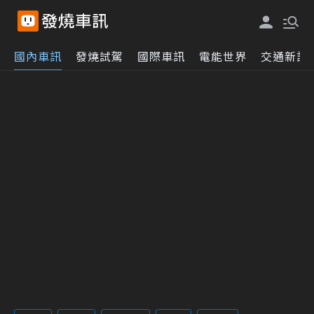
國內車訊
發燒試駕
國際車訊
電能世界
交通新訊