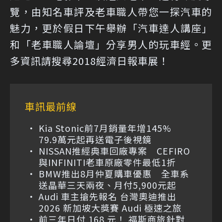
覽，由知名車評及老車職人帶您一探汽車的
魅力，更於假日下午舉辦「汽車達人講座」
和「老車職人論壇」分享男人的玩車經。更
多資訊請搜尋2018經濟日報車展！
車訊最前線
Kia Stonic前7月銷量年增145%
79.9萬元起再送電子後視鏡
NISSAN推經典車回廠專案 CEFIRO
與INFINITI老車原廠零件最低1折
BMW推出8月仲夏購車優惠 全車系
送晶華三天兩夜、月付5,900元起
Audi 車主搶先報名 台灣奧迪推出
2026 新加坡大獎賽 Audi 極速之旅
前三年日付 168 元！ 福斯商旅針對