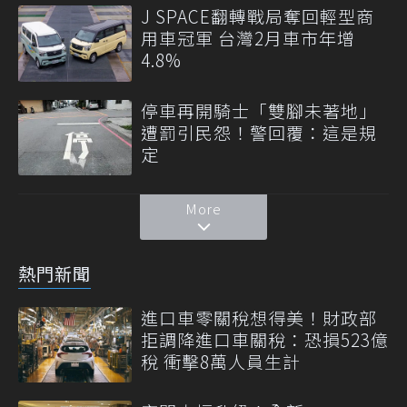
J SPACE翻轉戰局奪回輕型商
用車冠軍 台灣2月車市年增
4.8%
停車再開騎士「雙腳未著地」
遭罰引民怨！警回覆：這是規
定
More
熱門新聞
進口車零關稅想得美！財政部
拒調降進口車關稅：恐損523億
稅 衝擊8萬人員生計