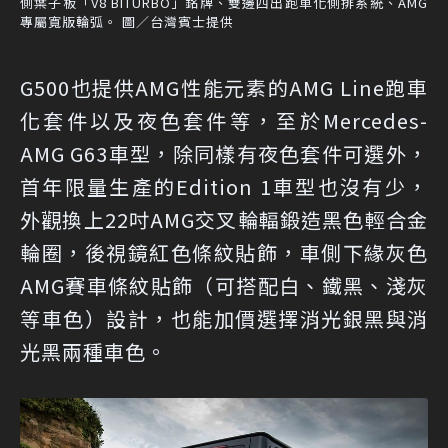
側葉子板「V8 BITURBO」銘牌、雙邊四出跑車化側排系統、AMG
專屬寬版輪弧。 圖／台灣賓士提供
G500也提供AMG性能元素的AMG Line跑車
化套件以及夜色套件等，至於Mercedes-
AMG G63車型，除同樣有夜色套件可選外，
首年限量生產的Edition 1車型也沒有少，
外觀換上22吋AMG交叉輪輻鍛造黑色輕合金
輪圈，後視鏡紅色條紋貼飾，車側下緣灰色
AMG賽車條紋貼飾（可搭配白、鐵黑、淺灰
等車色）設計，也能加價選擇消光銀黑與消
光黑兩種車色。