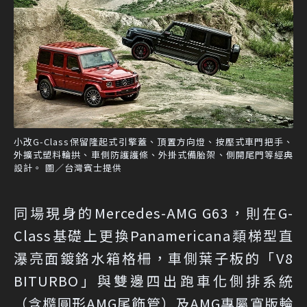
小改G-Class保留隆起式引擎蓋、頂置方向燈、按壓式車門把手、
外擴式塑料輪拱、車側防護護條、外掛式備胎架、側開尾門等經典
設計。 圖／台灣賓士提供
同場現身的Mercedes-AMG G63，則在G-
Class基礎上更換Panamericana類梯型直
瀑亮面鍍鉻水箱格柵，車側葉子板的「V8
BITURBO」與雙邊四出跑車化側排系統
（含橢圓形AMG尾飾管）及AMG專屬寬版輪