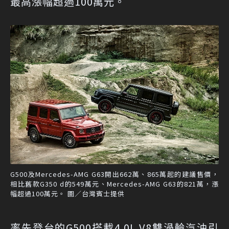
最高漲幅超過100萬元。
G500及Mercedes-AMG G63開出662萬、865萬起的建議售價，
相比舊款G350 d的549萬元、Mercedes-AMG G63的821萬，漲
幅超過100萬元。 圖／台灣賓士提供
率先登台的G500搭載4.0L V8雙渦輪汽油引