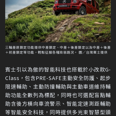
三軸差速鎖定功能提供中差鎖定、中差＋後差鎖定以及中差＋後差
＋前差鎖定等功能，輕鬆征服各種險惡路況。 圖／台灣賓士提供
賓士引以為傲的智能科技也搭載於小改款G-
Class，包含PRE-SAFE主動安全防護、起步
限速輔助、主動防撞輔助與主動車道維持輔
助功能全數列為標配，同時也可選配盲點輔
助含後方橫向車流警示、智能定速測距輔助
等智能安全科技，同時提供多光束智慧型頭