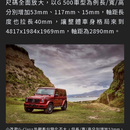
尺碼全面放大，以G 500車型為例長/寬/高
分別增加53mm、117mm、15mm，軸距長
度也拉長40mm，讓整體車身格局來到
4817x1984x1969mm，軸距為2890mm。
小改款G-Class外觀看似變化不大，但長/寬/高分別增加53mm、