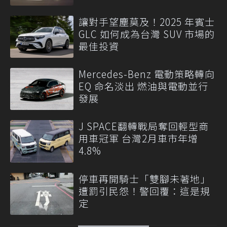
讓對手望塵莫及！2025 年賓士
GLC 如何成為台灣 SUV 市場的
最佳投資
Mercedes-Benz 電動策略轉向
EQ 命名淡出 燃油與電動並行
發展
J SPACE翻轉戰局奪回輕型商
用車冠軍 台灣2月車市年增
4.8%
停車再開騎士「雙腳未著地」
遭罰引民怨！警回覆：這是規
定