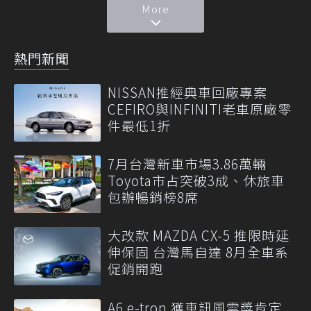
More
熱門新聞
NISSAN推經典車回廠專案
CEFIRO與INFINITI老車原廠零
件最低1折
7月台灣新車市場3.86萬輛
Toyota市占突破3成、休旅車
包辦暢銷榜8席
大改款 MAZDA CX-5 推限時延
伸保固 台灣馬自達 8月全車系
促銷開跑
A6 e-tron 獲車訊風雲獎肯定