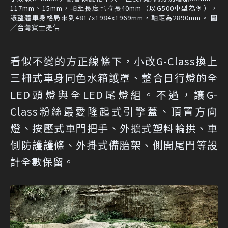
117mm、15mm，軸距長度也拉長40mm（以G500車型為例），
讓整體車身格局來到4817x1984x1969mm，軸距為2890mm。 圖
／台灣賓士提供
看似不變的方正線條下，小改G-Class換上
三柵式車身同色水箱護罩、整合日行燈的全
LED頭燈與全LED尾燈組。不過，讓G-
Class粉絲最愛隆起式引擎蓋、頂置方向
燈、按壓式車門把手、外擴式塑料輪拱、車
側防護護條、外掛式備胎架、側開尾門等設
計全數保留。