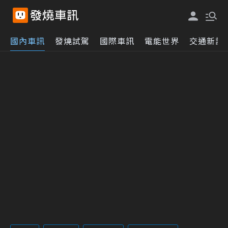
國內車訊
發燒試駕
國際車訊
電能世界
交通新訊