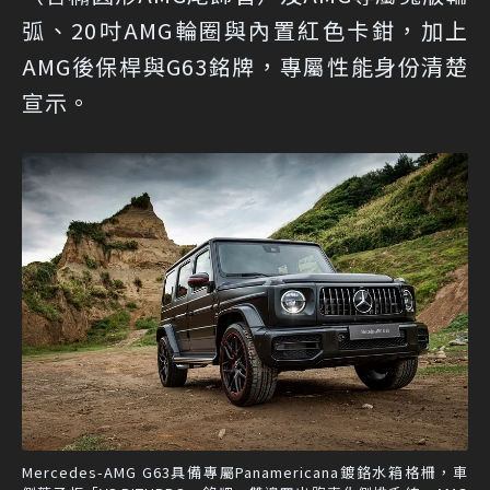
弧、20吋AMG輪圈與內置紅色卡鉗，加上
AMG後保桿與G63銘牌，專屬性能身份清楚
宣示。
Mercedes-AMG G63具備專屬Panamericana鍍鉻水箱格柵，車