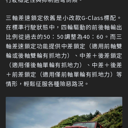
三軸差速鎖定依舊是小改款G-Class標配。
在標準行駛狀態中，四輪驅動的前後軸輸出
比例從過去的50：50調整為40：60。而三
軸差速鎖定功能提供中差鎖定（適用前軸雙
輪或後軸雙輪有抓地力）、中差＋後差鎖定
（適用僅後軸單輪有抓地力）、中差＋後差
＋前差鎖定（適用僅前軸單輪有抓地力）等
情形，輕鬆征服各種險惡路況。