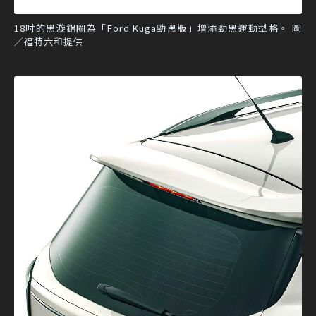
18吋的黑漩鋁圈為「Ford Kuga勁黑版」增添勁黑運動型格。 圖
／福特六和提供