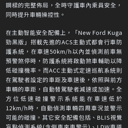
鋼樑的完整佈局，全時守護車內乘員安全，
同時提升車輛操控性。
在主動智能安全配備上，「New Ford Kuga
勁黑版」搭載先進的ACS主動式都會行車防
護系統，在車速50km/h以內並偵測前車無
預警煞停時，防護系統將啟動煞車輔助以降
低碰撞機率。而ACC主動式定速巡航系統則
在駕駛者設定的車距及車速後，依照與前方
車輛的車距，自動替駕駛者減速或加速。全
方位低速碰撞警示系統能在車速低於
12km/h時，自動偵測車輛四周車況並警示
可能的碰撞。其它安全配備包括、BLIS視覺
盲點偵測系統(含倒車來車警示)、LDW車道