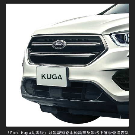
「Ford Kuga勁黑版」以黑靚鍍鉻水箱護罩及黑格下護板營造霸氣