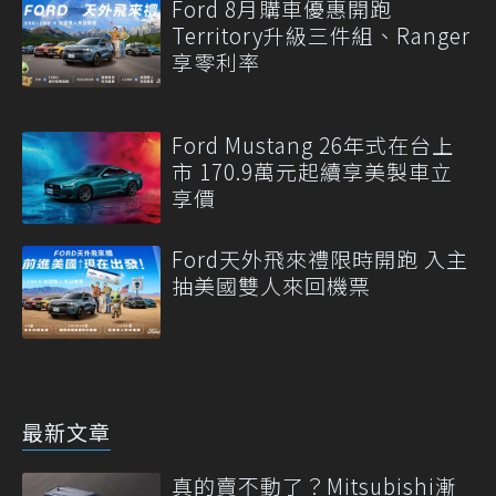
Ford 8月購車優惠開跑
Territory升級三件組、Ranger
享零利率
Ford Mustang 26年式在台上
市 170.9萬元起續享美製車立
享價
Ford天外飛來禮限時開跑 入主
抽美國雙人來回機票
最新文章
真的賣不動了？Mitsubishi漸