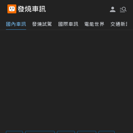
國內車訊
發燒試駕
國際車訊
電能世界
交通新訊