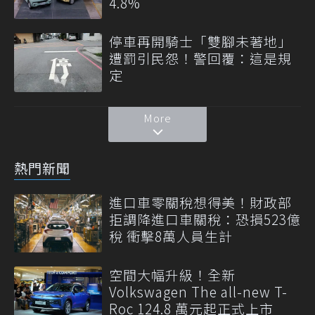
4.8%
停車再開騎士「雙腳未著地」
遭罰引民怨！警回覆：這是規
定
More
熱門新聞
進口車零關稅想得美！財政部
拒調降進口車關稅：恐損523億
稅 衝擊8萬人員生計
空間大幅升級！全新
Volkswagen The all-new T-
Roc 124.8 萬元起正式上市