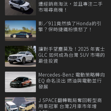
遭經銷商淘汰，並且專注二手
市場尋商機！
影／911竟然換了Honda的引
擎？保時捷鐵粉憤怒了！
讓對手望塵莫及！2025 年賓士
GLC 如何成為台灣 SUV 市場的
最佳投資
Mercedes-Benz 電動策略轉向
EQ 命名淡出 燃油與電動並行
發展
J SPACE翻轉戰局奪回輕型商
用車冠軍 台灣2月車市年增