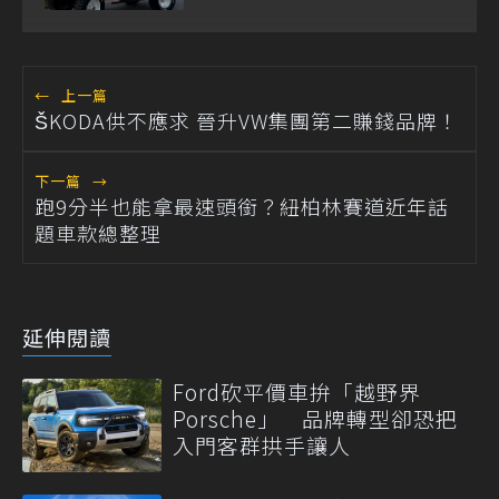
Ranger
←
上一篇
ŠKODA供不應求 晉升VW集團第二賺錢品牌！
下一篇
→
跑9分半也能拿最速頭銜？紐柏林賽道近年話
題車款總整理
延伸閱讀
Ford砍平價車拚「越野界
Porsche」 品牌轉型卻恐把
入門客群拱手讓人