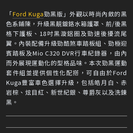
「
Ford Kuga
勁黑版」外觀以時尚內斂的黑
色系鋪陳，升級黑靚鍍鉻水箱護罩、前/後黑
格下護板、18吋黑漩鋁圈及勁速後擾流尾
翼。內裝配備升級勁酷煞車踏板組、勁極迎
賓踏板及Mio C320 DVR行車紀錄器，由內
而外展現運動化的型格品味。本次勁黑運動
套件組並提供個性化配搭，可自由於Ford
Kuga豐富車色選擇升級，包括皓月白、赤
岩棕、炫目紅、新世紀銀、尊爵灰以及洗鍊
黑。