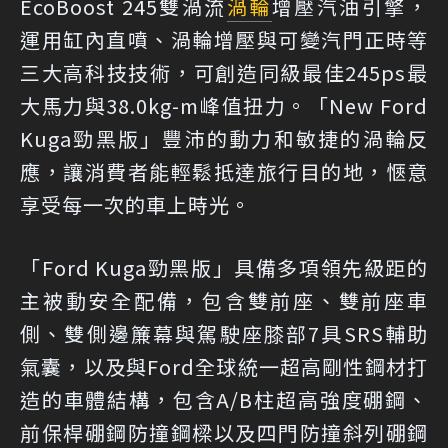
EcoBoost 245雙渦流
渦輪
增壓汽油引擎，
運用缸內直噴、渦輪增壓與可變汽門正時等
三大高科技技術，可創造同級最佳245ps最
大馬力與38.0kg-m峰值扭力。「New Ford
Kuga勁黑版」豐沛的動力和敏捷的渦輪反
應，讓消費者能輕鬆抵達旅行目的地，愜意
享受每一次的車上時光。
「Ford Kuga勁黑版」具備多項領先級距的
主被動安全配備，包含雙前座、雙前座車
側、雙側邊簾幕與駕駛座膝部7具SRS輔助
氣囊，以及與Ford全球統一超高剛性鋼材打
造的車體結構，包含A/B柱超高強度硼鋼、
前保桿硼鋼防撞鋼樑以及四門防撞斜列硼鋼