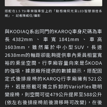
搭配在1.5 TSI尊榮版車型上的「動態幾何光束LED智慧頭燈系
統」。 記者陳威任/攝影
與KODIAQ系出同門的KAROQ車身尺碼為車
長4382mm、車寬1841mm、車高
1603mm，雖然屬於中小型SUV，長達
2638mm的軸距卻能夠提供車內乘員相當寬
裕的乘坐空間。行李廂容量向來是ŠKODA
的強項，據原廠所提供的數據顯示，搭配固
定式後排座椅的KAROQ行李廂擁有521公
升，若是搭載可獨立拆卸的VarioFlex聰明
變座椅，則空間可從479公升提昇至588公升
(依左右後排座椅前後滑移時可改變)，在後