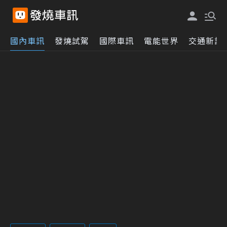
國內車訊
發燒試駕
國際車訊
電能世界
交通新訊