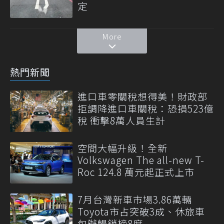
定
More
熱門新聞
進口車零關稅想得美！財政部
拒調降進口車關稅：恐損523億
稅 衝擊8萬人員生計
空間大幅升級！全新
Volkswagen The all-new T-
Roc 124.8 萬元起正式上市
7月台灣新車市場3.86萬輛
Toyota市占突破3成、休旅車
包辦暢銷榜8席