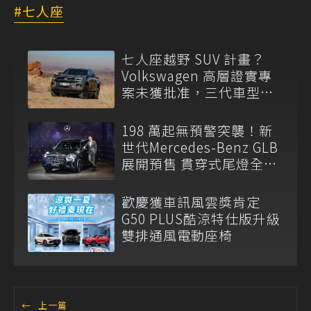
七人座
七人座越野 SUV 計畫？
Volkswagen 高層證實專
案未獲批准，三代車型不
排除重啟！
198 萬起無預警突襲！新
世代Mercedes-Benz GLB
展開預售 貫穿式尾燈全球
同步取消
歡慶獲車訊風雲獎肯定
G50 PLUS酷涼特仕版升級
雙排通風電動座椅
←
上一篇