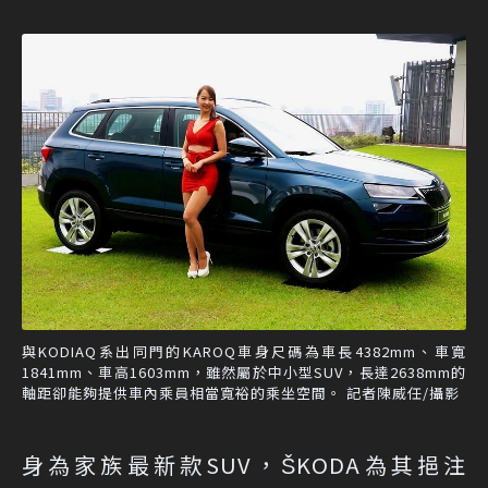
與KODIAQ系出同門的KAROQ車身尺碼為車長4382mm、車寬
1841mm、車高1603mm，雖然屬於中小型SUV，長達2638mm的
軸距卻能夠提供車內乘員相當寬裕的乘坐空間。 記者陳威任/攝影
身為家族最新款SUV，ŠKODA為其挹注