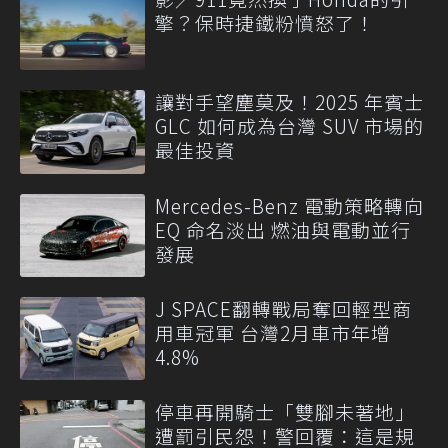
擎？保時捷鐵粉憤怒了！
讓對手望塵莫及！2025 年賓士
GLC 如何成為台灣 SUV 市場的
最佳投資
Mercedes-Benz 電動策略轉向
EQ 命名淡出 燃油與電動並行
發展
J SPACE翻轉戰局奪回輕型商
用車冠軍 台灣2月車市年增
4.8%
停車再開騎士「雙腳未著地」
遭罰引民怨！警回覆：這是規