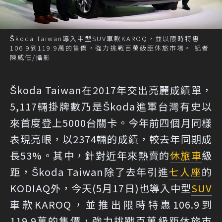
Škoda Taiwan導入中型SUV車款KAROQ，並以限時特惠
106.9到119.9萬的售價，強力挑戰百萬級距休旅市場。 記者
陳威任/攝影
Škoda Taiwan在2017年交出亮麗成績單，
5,117輛掛牌數乃是Škoda進軍台灣有史以
來首度登上5000台關卡。今年前四個月同樣
表現亮眼，以2374輛的成績，較去年同期成
長53%。其中，針對近年來熱賣的
休旅車
級
距，Škoda Taiwan除了去年引進
七人座
的
KODIAQ外，今天(5月17日)也導入中型
SUV
車款KAROQ，並推出限時特惠106.9到
119.9萬的售價，強力挑戰百萬級距休旅市