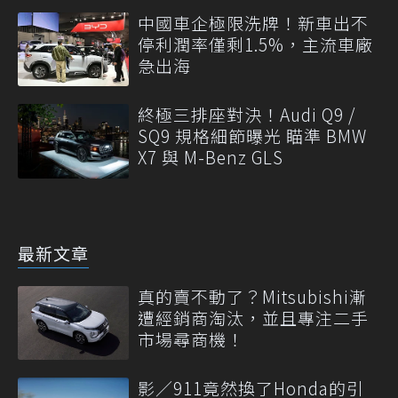
中國車企極限洗牌！新車出不
停利潤率僅剩1.5%，主流車廠
急出海
終極三排座對決！Audi Q9 /
SQ9 規格細節曝光 瞄準 BMW
X7 與 M-Benz GLS
最新文章
真的賣不動了？Mitsubishi漸
遭經銷商淘汰，並且專注二手
市場尋商機！
影／911竟然換了Honda的引