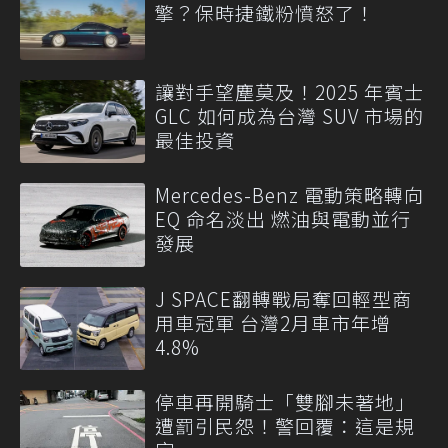
擎？保時捷鐵粉憤怒了！
讓對手望塵莫及！2025 年賓士
GLC 如何成為台灣 SUV 市場的
最佳投資
Mercedes-Benz 電動策略轉向
EQ 命名淡出 燃油與電動並行
發展
J SPACE翻轉戰局奪回輕型商
用車冠軍 台灣2月車市年增
4.8%
停車再開騎士「雙腳未著地」
遭罰引民怨！警回覆：這是規