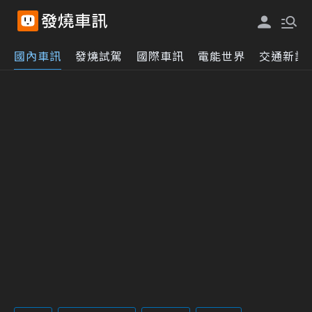
國內車訊
發燒試駕
國際車訊
電能世界
交通新訊