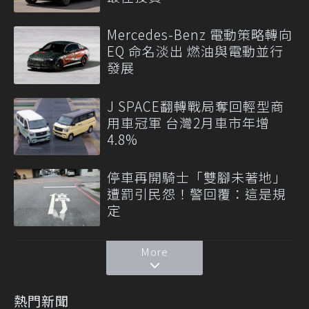
Mercedes-Benz 電動策略轉向
EQ 命名淡出 燃油與電動並行
發展
J SPACE翻轉戰局奪回輕型商
用車冠軍 台灣2月車市年增
4.8%
停車再開騎士「雙腳未著地」
遭罰引民怨！警回覆：這是規
定
More
熱門新聞