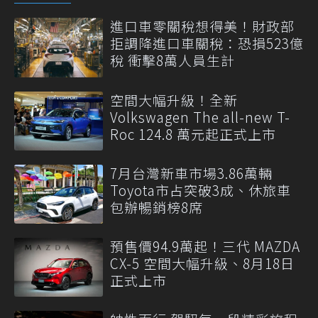
進口車零關稅想得美！財政部
拒調降進口車關稅：恐損523億
稅 衝擊8萬人員生計
空間大幅升級！全新
Volkswagen The all-new T-
Roc 124.8 萬元起正式上市
7月台灣新車市場3.86萬輛
Toyota市占突破3成、休旅車
包辦暢銷榜8席
預售價94.9萬起！三代 MAZDA
CX-5 空間大幅升級、8月18日
正式上市