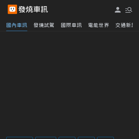
國內車訊
發燒試駕
國際車訊
電能世界
交通新訊