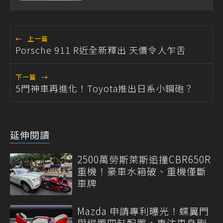
客製化殿堂
←
上一篇
Porsche 911 R近全新釋出 天價令人乍舌
下一篇
→
5門神車再進化！Toyota推出日系小鋼砲？
延伸閱讀
2500萬勞斯萊斯追撞CBR650R
重機！豪車水箱破、重機僅斷
車牌
Mazda 申請專利曝光！蝶翼門
與縱置四缸配置，專注車身剛