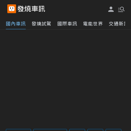
國內車訊
發燒試駕
國際車訊
電能世界
交通新訊