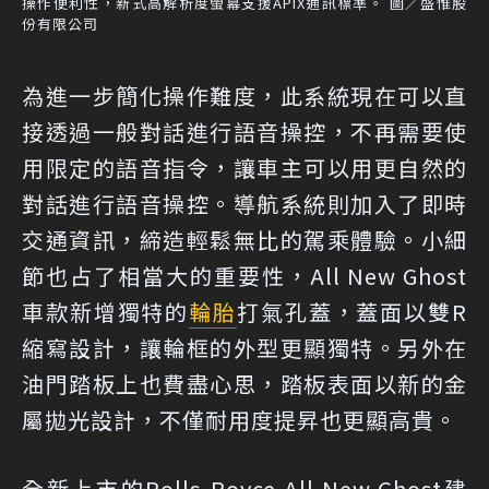
操作便利性，新式高解析度螢幕支援APIX通訊標準。 圖／盛惟股
份有限公司
為進一步簡化操作難度，此系統現在可以直
接透過一般對話進行語音操控，不再需要使
用限定的語音指令，讓車主可以用更自然的
對話進行語音操控。導航系統則加入了即時
交通資訊，締造輕鬆無比的駕乘體驗。小細
節也占了相當大的重要性，All New Ghost
車款新增獨特的
輪胎
打氣孔蓋，蓋面以雙R
縮寫設計，讓輪框的外型更顯獨特。另外在
油門踏板上也費盡心思，踏板表面以新的金
屬拋光設計，不僅耐用度提昇也更顯高貴。
全新上市的Rolls-Royce All New Ghost建