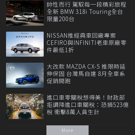
帥性而行 駕馭每一段精彩旅程
全新 BMW 318i Touring全台
限量200台
NISSAN推經典車回廠專案
CEFIRO與INFINITI老車原廠零
件最低1折
大改款 MAZDA CX-5 推限時延
伸保固 台灣馬自達 8月全車系
促銷開跑
進口車零關稅想得美！財政部
拒調降進口車關稅：恐損523億
稅 衝擊8萬人員生計
More