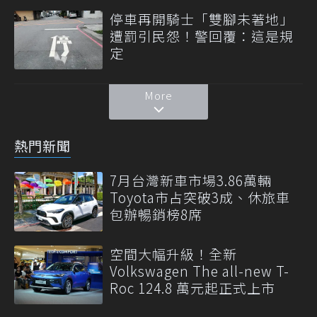
停車再開騎士「雙腳未著地」
遭罰引民怨！警回覆：這是規
定
More
熱門新聞
7月台灣新車市場3.86萬輛
Toyota市占突破3成、休旅車
包辦暢銷榜8席
空間大幅升級！全新
Volkswagen The all-new T-
Roc 124.8 萬元起正式上市