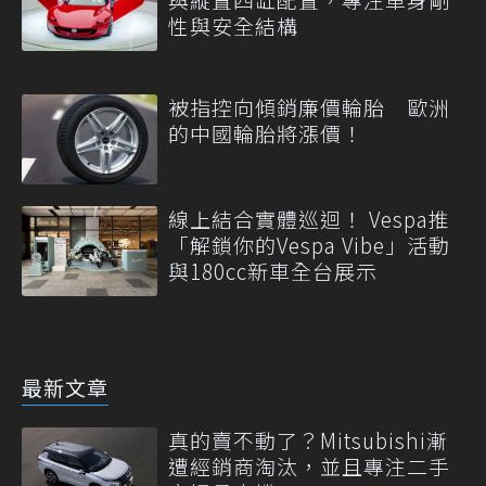
性與安全結構
被指控向傾銷廉價輪胎 歐洲
的中國輪胎將漲價！
線上結合實體巡迴！ Vespa推
「解鎖你的Vespa Vibe」活動
與180cc新車全台展示
最新文章
真的賣不動了？Mitsubishi漸
遭經銷商淘汰，並且專注二手