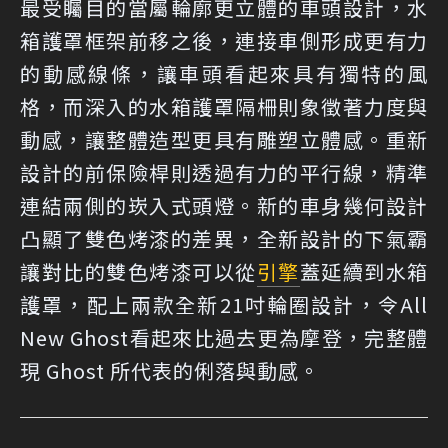
最受矚目的當屬輪廓更立體的車頭設計，水
箱護罩框架前移之後，連接車側形成更有力
的動感線條，讓車頭看起來具有獨特的風
格，而深入的水箱護罩隔柵則象徵著力度與
動感，讓整體造型更具有雕塑立體感。重新
設計的前保險桿則透過有力的平行線，精準
連結兩側的崁入式頭燈。新的車身幾何設計
凸顯了雙色烤漆的差異，全新設計的下氣霸
讓對比的雙色烤漆可以從
引擎
蓋延續到水箱
護罩，配上兩款全新21吋輪圈設計，令All
New Ghost看起來比過去更為摩登，完整體
現 Ghost 所代表的俐落與動感。