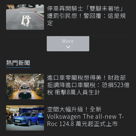
停車再開騎士「雙腳未著地」
遭罰引民怨！警回覆：這是規
定
More
熱門新聞
進口車零關稅想得美！財政部
拒調降進口車關稅：恐損523億
稅 衝擊8萬人員生計
空間大幅升級！全新
Volkswagen The all-new T-
Roc 124.8 萬元起正式上市