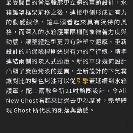
最受矚目的當屬輪廓更立體的車頭設計，水
箱護罩框架前移之後，連接車側形成更有力
的動感線條，讓車頭看起來具有獨特的風
格，而深入的水箱護罩隔柵則象徵著力度與
動感，讓整體造型更具有雕塑立體感。重新
設計的前保險桿則透過有力的平行線，精準
連結兩側的崁入式頭燈。新的車身幾何設計
凸顯了雙色烤漆的差異，全新設計的下氣霸
讓對比的雙色烤漆可以從
引擎
蓋延續到水箱
護罩，配上兩款全新21吋輪圈設計，令All
New Ghost看起來比過去更為摩登，完整體
現 Ghost 所代表的俐落與動感。