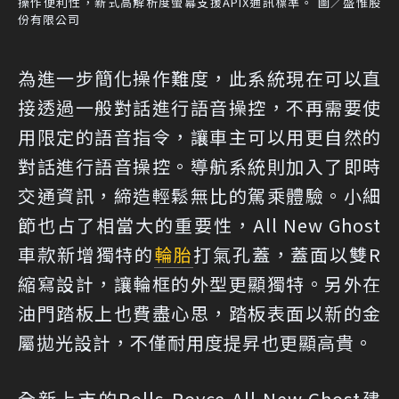
操作便利性，新式高解析度螢幕支援APIX通訊標準。 圖／盛惟股
份有限公司
為進一步簡化操作難度，此系統現在可以直
接透過一般對話進行語音操控，不再需要使
用限定的語音指令，讓車主可以用更自然的
對話進行語音操控。導航系統則加入了即時
交通資訊，締造輕鬆無比的駕乘體驗。小細
節也占了相當大的重要性，All New Ghost
車款新增獨特的
輪胎
打氣孔蓋，蓋面以雙R
縮寫設計，讓輪框的外型更顯獨特。另外在
油門踏板上也費盡心思，踏板表面以新的金
屬拋光設計，不僅耐用度提昇也更顯高貴。
全新上市的Rolls-Royce All New Ghost建