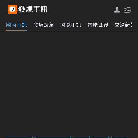
國內車訊
發燒試駕
國際車訊
電能世界
交通新訊