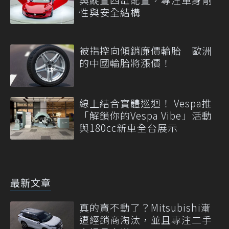
性與安全結構
被指控向傾銷廉價輪胎 歐洲
的中國輪胎將漲價！
線上結合實體巡迴！ Vespa推
「解鎖你的Vespa Vibe」活動
與180cc新車全台展示
最新文章
真的賣不動了？Mitsubishi漸
遭經銷商淘汰，並且專注二手