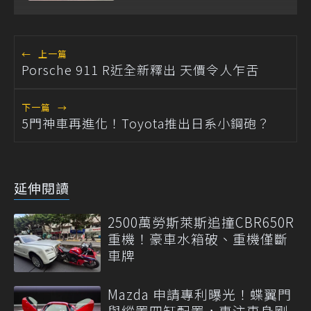
客製化殿堂
←
上一篇
Porsche 911 R近全新釋出 天價令人乍舌
下一篇
→
5門神車再進化！Toyota推出日系小鋼砲？
延伸閱讀
2500萬勞斯萊斯追撞CBR650R
重機！豪車水箱破、重機僅斷
車牌
Mazda 申請專利曝光！蝶翼門
與縱置四缸配置，專注車身剛