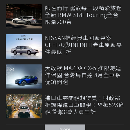
帥性而行 駕馭每一段精彩旅程
全新 BMW 318i Touring全台
限量200台
NISSAN推經典車回廠專案
CEFIRO與INFINITI老車原廠零
件最低1折
大改款 MAZDA CX-5 推限時延
伸保固 台灣馬自達 8月全車系
促銷開跑
進口車零關稅想得美！財政部
拒調降進口車關稅：恐損523億
稅 衝擊8萬人員生計
More