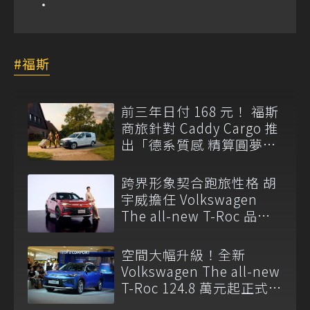
福斯
前三年日付 168 元！ 福斯
商旅針對 Caddy Cargo 推
出「德系質感 精算圓夢」
與「打天下」專案
跨界形象契合跑旅性格 胡
宇威擔任 Volkswagen
The all-new T-Roc 品牌
大使
空間大幅升級！全新
Volkswagen The all-new
T-Roc 124.8 萬元起正式上
市