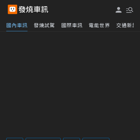
國內車訊
發燒試駕
國際車訊
電能世界
交通新訊