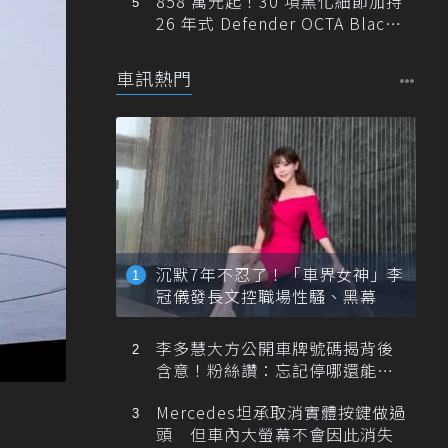
858 萬元起！30 項黑化細節加持
26 年式 Defender OCTA Black
限量 5 席登台
車訊熱門
沉默7年不忍了！「車界女神」李
冠儀發長文控職場性騷、黑幕
李多慧大方公開車牌號碼揭背後
含意！粉絲讚：忘記停哪還能幫
忙找車
Mercedes坦承取消實體按鍵做過
頭 但車內大螢幕不會因此消失