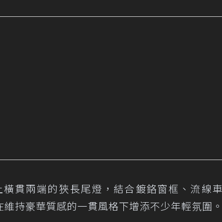
則換上橫貫兩端的狹長尾燈，結合鍍鉻窗框、流線
在維持豪華質感的一貫風格下增添不少年輕氛圍