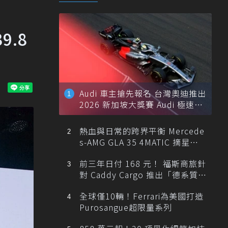
9.8
Audi 車主搶先報名 台灣奧迪推出
2026 新加坡大獎賽 Audi 極速之
旅
熱血與日常的跨界平衡 Mercede
s-AMG GLA 35 4MATIC 摘星版
輕旅
前三年日付 168 元！ 福斯商旅針
對 Caddy Cargo 推出「德系質感
精算圓夢」與「打天下」專案
全球僅10輛！Ferrari為美國打造
Purosangue超限量系列