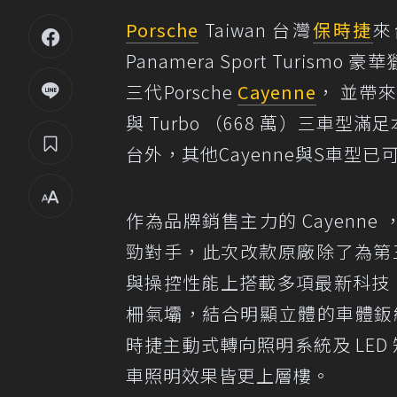
Porsche
Taiwan 台灣
保時捷
來
Panamera Sport Turismo 豪
三代Porsche
Cayenne
， 並帶來入
與 Turbo （668 萬）三車
台外，其他Cayenne與S車型已
作為品牌銷售主力的 Cayenne
勁對手，此次改款原廠除了為第三
與操控性能上搭載多項最新科技。全
柵氣壩，結合明顯立體的車體鈑線與
時捷主動式轉向照明系統及 LED 
車照明效果皆更上層樓。