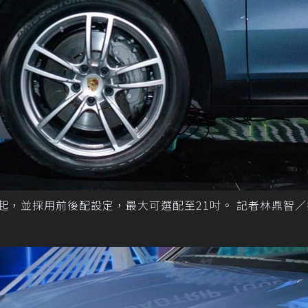
標配19吋起，並採用前後配設定，最大可選配至21吋。 記者林鼎智