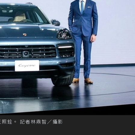
處長王照銓。 記者林鼎智／攝影