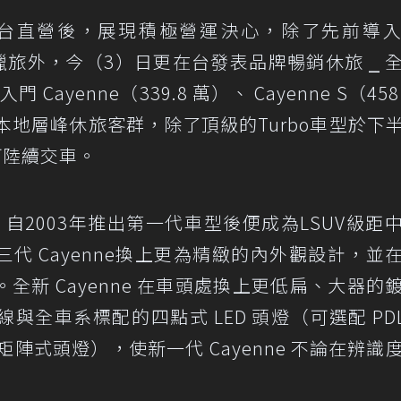
台直營後
，展現積極營運決心，除了先前導
華獵旅
外，今（3）日更在台發表品牌暢銷休旅 ⎯ 
門 Cayenne（339.8 萬）、 Cayenne S（45
型滿足本地層峰休旅客群，除了頂級的Turbo車型於下
可陸續交車。
 ，自2003年推出第一代車型後便成為LSUV級距
代 Cayenne換上更為精緻的內外觀設計，並
新 Cayenne 在車頭處換上更低扁、大器的
全車系標配的四點式 LED 頭燈（可選配 PDL
矩陣式頭燈），使新一代 Cayenne 不論在辨識