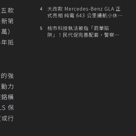
大改款 Mercedes-Benz GLA 正
入五款
式亮相 純電 643 公里續航小休
全新第
旅！
桃市科技執法被指「罰單陷
8 萬）
阱」！民代促完善配套，警察局
提數據回應
半年抵
中的強
在動力
鍍鉻橫
S 保
度或行