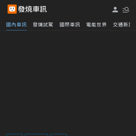
國內車訊
發燒試駕
國際車訊
電能世界
交通新訊