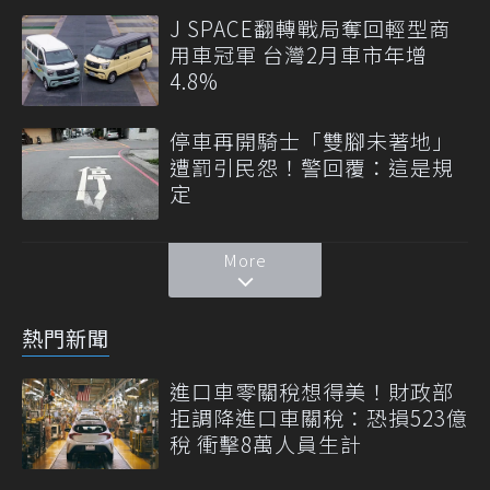
J SPACE翻轉戰局奪回輕型商
用車冠軍 台灣2月車市年增
4.8%
停車再開騎士「雙腳未著地」
遭罰引民怨！警回覆：這是規
定
More
熱門新聞
進口車零關稅想得美！財政部
拒調降進口車關稅：恐損523億
稅 衝擊8萬人員生計