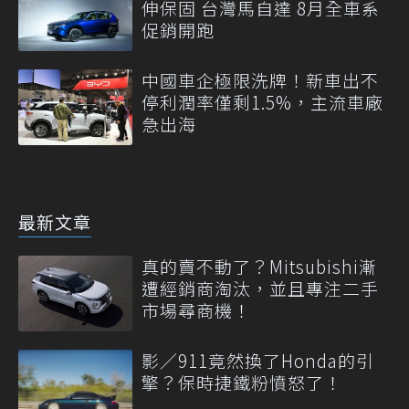
伸保固 台灣馬自達 8月全車系
促銷開跑
中國車企極限洗牌！新車出不
停利潤率僅剩1.5%，主流車廠
急出海
最新文章
真的賣不動了？Mitsubishi漸
遭經銷商淘汰，並且專注二手
市場尋商機！
影／911竟然換了Honda的引
擎？保時捷鐵粉憤怒了！