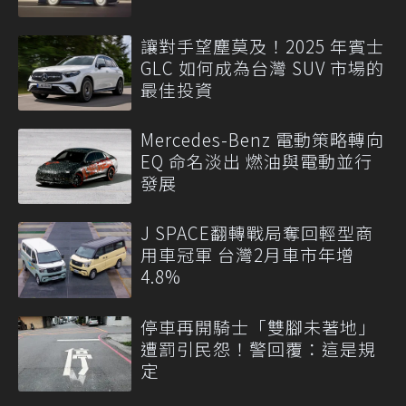
讓對手望塵莫及！2025 年賓士
GLC 如何成為台灣 SUV 市場的
最佳投資
Mercedes-Benz 電動策略轉向
EQ 命名淡出 燃油與電動並行
發展
J SPACE翻轉戰局奪回輕型商
用車冠軍 台灣2月車市年增
4.8%
停車再開騎士「雙腳未著地」
遭罰引民怨！警回覆：這是規
定