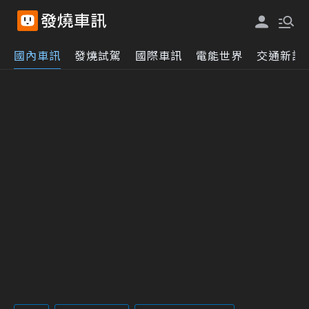
國內車訊
發燒試駕
國際車訊
電能世界
交通新訊