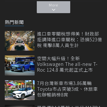
More
熱門新聞
進口車零關稅想得美！財政部
拒調降進口車關稅：恐損523億
稅 衝擊8萬人員生計
空間大幅升級！全新
Volkswagen The all-new T-
Roc 124.8 萬元起正式上市
7月台灣新車市場3.86萬輛
Toyota市占突破3成、休旅車
包辦暢銷榜8席