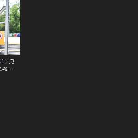
師 捷
1場邊掌