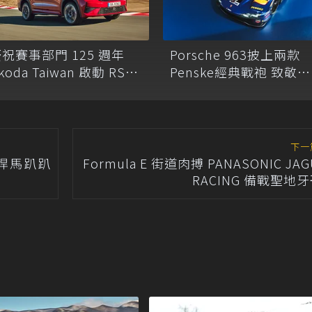
祝賽事部門 125 週年
Porsche 963披上兩款
koda Taiwan 啟動 RS
Penske經典戰袍 致敬
oadshow 全台巡迴展
917/30與RS Spyder冠
傳奇
下一
悍馬趴趴
Formula E 街道肉搏 PANASONIC JAG
RACING 備戰聖地