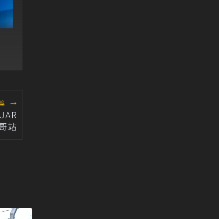
軍
篇
→
UAR
牙哥站