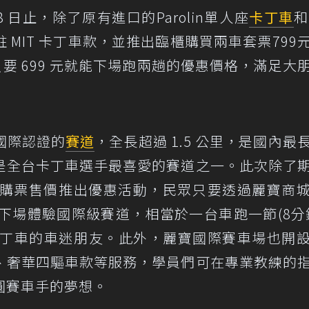
28 日止，除了原有進口的Parolin單人座
卡丁車
和
MIT 卡丁車款，並推出臨櫃購買兩車套票799
要 699 元就能下場跑兩趟的優惠價格，滿足大
國際認證的
賽道
，全長超過 1.5 公里，是國內最
，也是全台卡丁車選手最喜愛的賽道之一。此次除了
針對購票售價推出優惠活動，民眾只要透過麗寶商
格下場體驗國際級賽道，相當於一台車跑一節(8分
觸卡丁車的車迷朋友。此外，麗寶國際賽車場也開
、奢華四驅車款等服務，學員們可在專業教練的
圓賽車手的夢想。