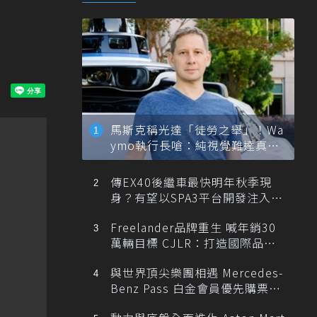
馬斯克稱光達「徒勞之舉」！Wa
ymo執行長嗆：純視覺難達真正
自動駕駛
傳EX40後繼車最快明年秋季現
身？有望以SPA3平台開發注入80
0V動力
Freelander品牌重生 喊年銷30
萬輛目標 CJLR：打造國際品牌
半數銷量來自全球！
與世界頂尖樂團相遇 Mercedes-
Benz Pass 白金會員優先購票維
也納愛樂