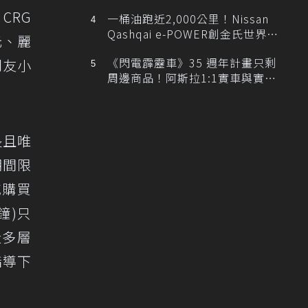
排跑車開發中！
 CRG
一桶油跑近2,000公里！Nissan
Qashqai e-POWER創金氏世界紀
元、麗
錄
《閃電霹靂車》35 週年計畫只剩
朋友小
周邊商品！阿斯拉1:1實車與實體
展覽雙雙喊卡
長且唯
期間限
城購買
鐘)只
設多層
指導下