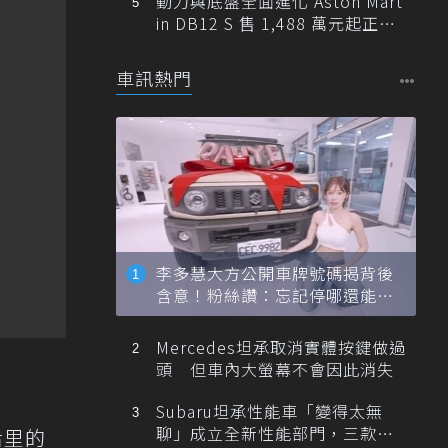
動力與底盤全面進化 Aston Mart
in DB12 S 售 1,488 萬元起正式
登台
車訊熱門
李多慧大方公開車牌號碼揭背後
含意！粉絲讚：忘記停哪還能幫
忙找車
Mercedes坦承取消實體按鍵做過
頭 但車內大螢幕不會因此消失
Subaru坦承性能車「變得太無
聊」成立全新性能部門，三款手
后里的