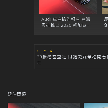
Audi 車主搶先報名 台灣
慶
奧迪推出 2026 新加坡大
Š
獎賽 Audi 極速之旅
R
←
上一篇
70歲老當益壯 阿諾史瓦辛格開著
走
延伸閱讀