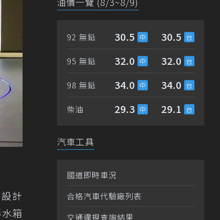
油價一覽 (8/3~8/9)
30.5
30.5
92 無鉛
32.0
32.0
95 無鉛
34.0
34.0
98 無鉛
29.3
29.1
柴油
汽車工具
國道即時車況
0 設計
合格汽車代驗廠列表
形水箱
交通違規查詢結果