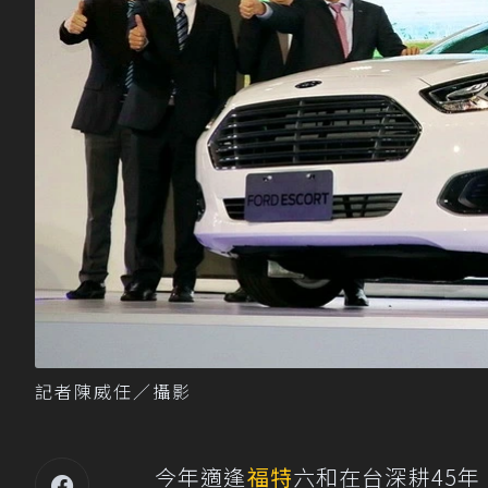
記者陳威任／攝影
今年適逢
福特
六和在台深耕45年