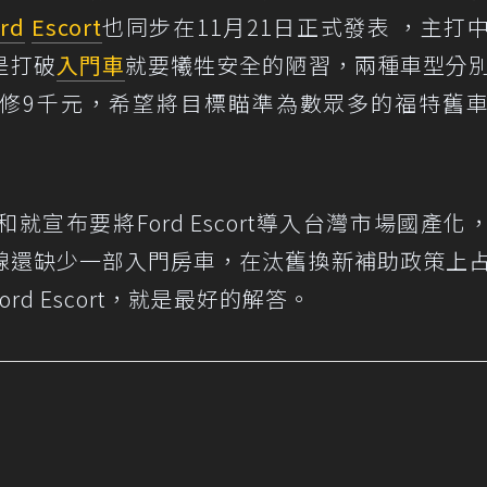
rd
Escort
也同步在11月21日正式發表 ，主打
是打破
入門車
就要犧牲安全的陋習，兩種車型分
售價下修9千元，希望將目標瞄準為數眾多的福特舊
宣布要將Ford Escort導入台灣市場國產化
線還缺少一部入門房車，在汰舊換新補助政策上
d Escort，就是最好的解答。