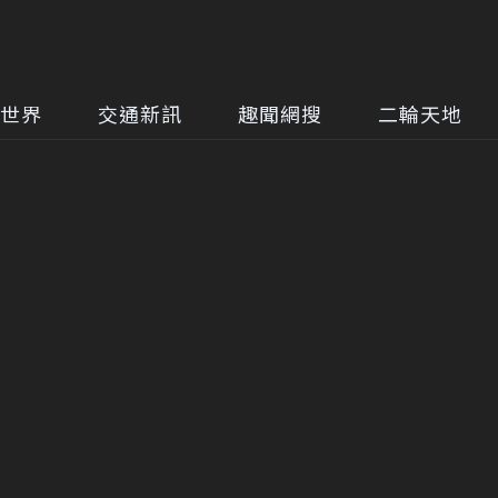
世界
交通新訊
趣聞網搜
二輪天地