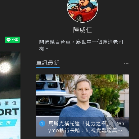
陳威任
開過幾百台車，塵世中一個迷途老司
機。
車訊最新
馬斯克稱光達「徒勞之舉」！Wa
ymo執行長嗆：純視覺難達真正
自動駕駛