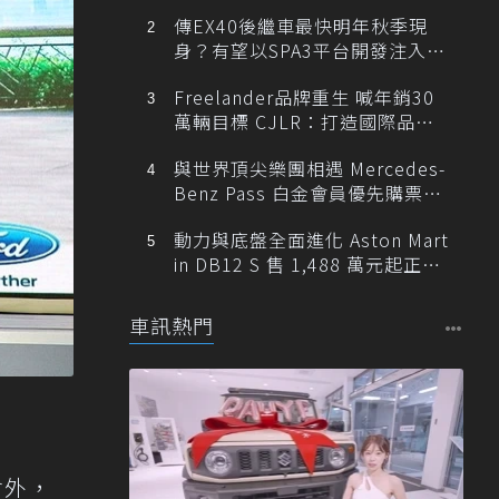
傳EX40後繼車最快明年秋季現
身？有望以SPA3平台開發注入80
0V動力
Freelander品牌重生 喊年銷30
萬輛目標 CJLR：打造國際品牌
半數銷量來自全球！
與世界頂尖樂團相遇 Mercedes-
Benz Pass 白金會員優先購票維
也納愛樂
動力與底盤全面進化 Aston Mart
in DB12 S 售 1,488 萬元起正式
登台
車訊熱門
會外，