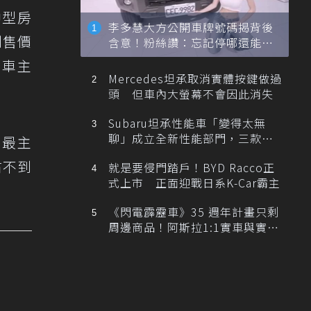
中型房
李多慧大方公開車牌號碼揭背後
別售價
含意！粉絲讚：忘記停哪還能幫
忙找車
車車主
Mercedes坦承取消實體按鍵做過
頭 但車內大螢幕不會因此消失
Subaru坦承性能車「變得太無
聊」成立全新性能部門，三款手
，最主
排跑車開發中！
占不到
就是要侵門踏戶！BYD Racco正
式上市 正面迎戰日系K-Car霸主
《閃電霹靂車》35 週年計畫只剩
周邊商品！阿斯拉1:1實車與實體
展覽雙雙喊卡