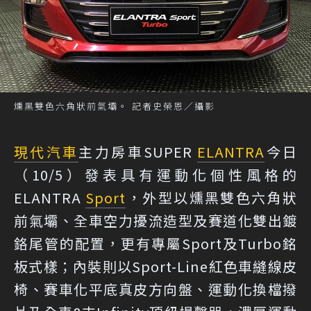
燻黑雙色六角狀前氣壩。 記者史榮恩／攝影
現代汽車
主力房車SUPER
ELANTRA
今日
（10/5）發表具有運動化個性風格的
ELANTRA
Sport
，外型以燻黑雙色六角狀
前氣壩、全車空力擾流造型及賽道化雙出鍍
鉻尾管的配置，更有專屬Sport及Turbo銘
板式樣；內裝則以Sport-Line紅色車縫線皮
椅、賽車化平底真皮方向盤、運動化換檔撥