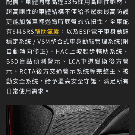
配備。車體同樣高達53%採用高剛性鋼材，
超高剛性的車體結構不僅給予駕乘最高防護
更能加強車輛過彎時底盤的抗扭性。全車配
有6具SRS
輔助氣囊
，以及ESP電子車身動態
穩定系統 / VSM整合式車身動態管理系統(附
自動轉向修正)、HAC上坡起步輔助系統、
BSD盲點偵測警示、LCA車道變換後方警
示、RCTA後方交通警示系統等完整主、被
動安全系統，給予最高安全守護，滿足所有
日常使用需求。