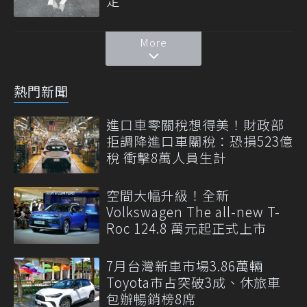
定
More
熱門新聞
進口車零關稅想得美！財政部
拒調降進口車關稅：恐損523億
稅 衝擊8萬人員生計
空間大幅升級！全新
Volkswagen The all-new T-
Roc 124.8 萬元起正式上市
7月台灣新車市場3.86萬輛
Toyota市占突破3成、休旅車
包辦暢銷榜8席