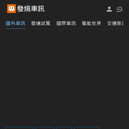
國內車訊
發燒試駕
國際車訊
電能世界
交通新訊