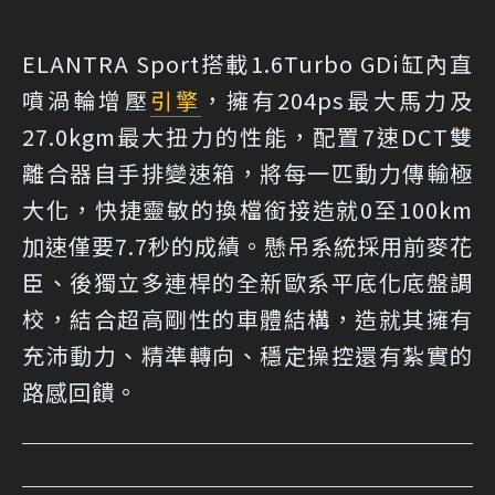
ELANTRA Sport搭載1.6Turbo GDi缸內直
噴渦輪增壓
引擎
，擁有204ps最大馬力及
27.0kgm最大扭力的性能，配置7速DCT雙
離合器自手排變速箱，將每一匹動力傳輸極
大化，快捷靈敏的換檔銜接造就0至100km
加速僅要7.7秒的成績。懸吊系統採用前麥花
臣、後獨立多連桿的全新歐系平底化底盤調
校，結合超高剛性的車體結構，造就其擁有
充沛動力、精準轉向、穩定操控還有紮實的
路感回饋。