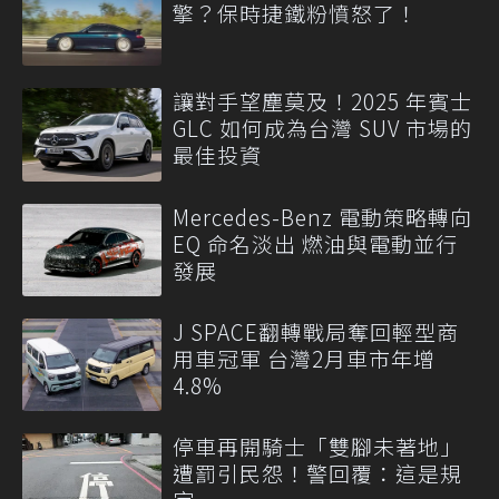
擎？保時捷鐵粉憤怒了！
讓對手望塵莫及！2025 年賓士
GLC 如何成為台灣 SUV 市場的
最佳投資
Mercedes-Benz 電動策略轉向
EQ 命名淡出 燃油與電動並行
發展
J SPACE翻轉戰局奪回輕型商
用車冠軍 台灣2月車市年增
4.8%
停車再開騎士「雙腳未著地」
遭罰引民怨！警回覆：這是規