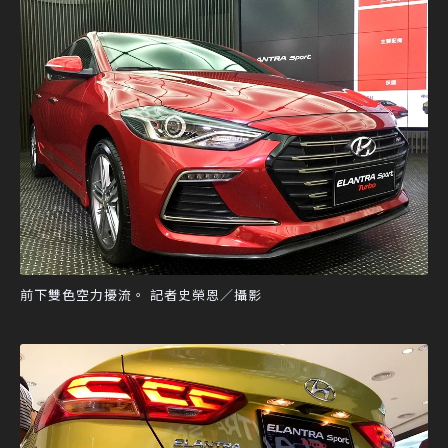
前下雙色空力擾流。 記者史榮恩／攝影