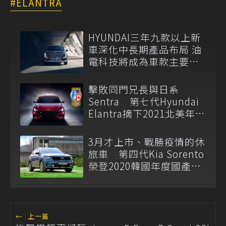
ELANTRA
HYUNDAI三年九款以上新
車深化中長期產品布局 油
電科技將成為車款主要戰
力
擊敗同門兄長與日系
Sentra 第七代Hyundai
Elantra摘下2021北美年度
風雲車大獎！
3月才上市、戰勝疫情的休
旅車 第四代Kia Sorento
榮登2020韓國年度國產休
旅銷售冠軍！
←
上一篇