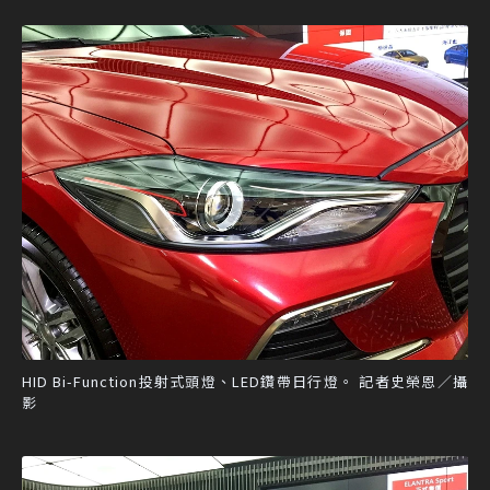
HID Bi-Function投射式頭燈、LED鑽帶日行燈。 記者史榮恩／攝
影