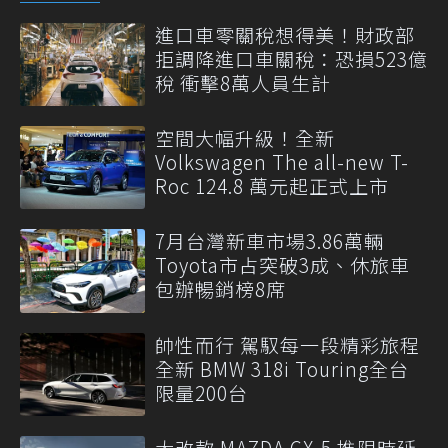
進口車零關稅想得美！財政部
拒調降進口車關稅：恐損523億
稅 衝擊8萬人員生計
空間大幅升級！全新
Volkswagen The all-new T-
Roc 124.8 萬元起正式上市
7月台灣新車市場3.86萬輛
Toyota市占突破3成、休旅車
包辦暢銷榜8席
帥性而行 駕馭每一段精彩旅程
全新 BMW 318i Touring全台
限量200台
大改款 MAZDA CX-5 推限時延