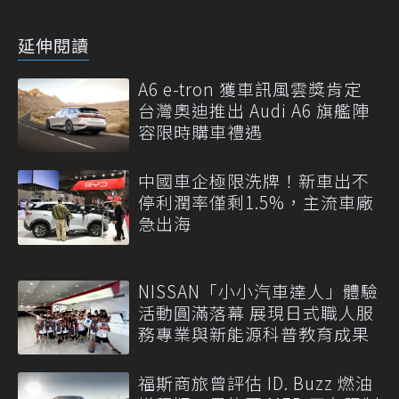
延伸閱讀
A6 e-tron 獲車訊風雲獎肯定
台灣奧迪推出 Audi A6 旗艦陣
容限時購車禮遇
中國車企極限洗牌！新車出不
停利潤率僅剩1.5%，主流車廠
急出海
NISSAN「小小汽車達人」體驗
活動圓滿落幕 展現日式職人服
務專業與新能源科普教育成果
福斯商旅曾評估 ID. Buzz 燃油