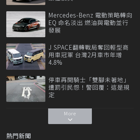
Mercedes-Benz 電動策略轉向
EQ 命名淡出 燃油與電動並行
發展
J SPACE翻轉戰局奪回輕型商
用車冠軍 台灣2月車市年增
4.8%
停車再開騎士「雙腳未著地」
遭罰引民怨！警回覆：這是規
定
More
熱門新聞