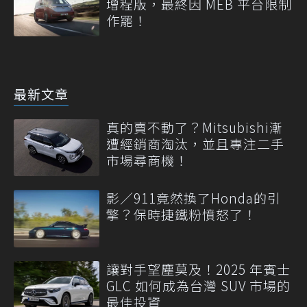
增程版，最終因 MEB 平台限制
作罷！
最新文章
真的賣不動了？Mitsubishi漸
遭經銷商淘汰，並且專注二手
市場尋商機！
影／911竟然換了Honda的引
擎？保時捷鐵粉憤怒了！
讓對手望塵莫及！2025 年賓士
GLC 如何成為台灣 SUV 市場的
最佳投資