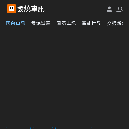
國內車訊
發燒試駕
國際車訊
電能世界
交通新訊