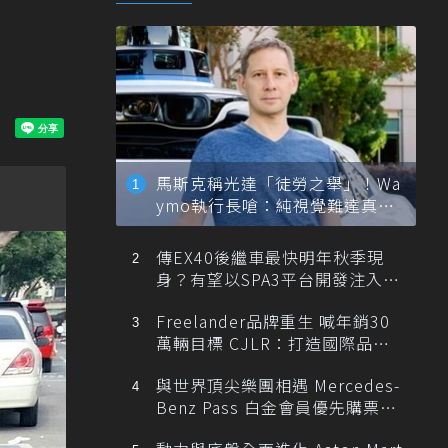
馬斯克稱光達「徒勞之舉」！Wa
ymo執行長嗆：純視覺難達真正
自動駕駛
傳EX40後繼車最快明年秋季現
身？有望以SPA3平台開發注入80
0V動力
Freelander品牌重生 喊年銷30
萬輛目標 CJLR：打造國際品牌
半數銷量來自全球！
與世界頂尖樂團相遇 Mercedes-
Benz Pass 白金會員優先購票維
也納愛樂