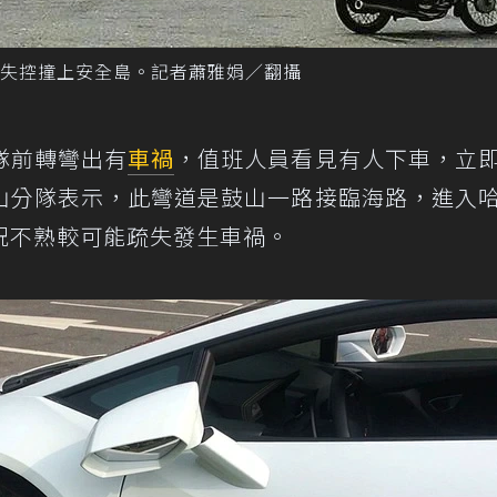
失控撞上安全島。記者蕭雅娟／翻攝
隊前轉彎出有
車禍
，值班人員看見有人下車，立
山分隊表示，此彎道是鼓山一路接臨海路，進入
況不熟較可能疏失發生車禍。