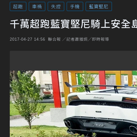
超跑
車禍
失控
手機
藍寶堅尼
千萬超跑藍寶堅尼騎上安全島
聯合報 ／記者蕭雅娟╱即時報導
2017-04-27 14:56