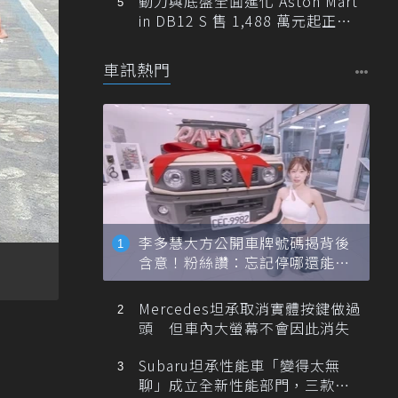
動力與底盤全面進化 Aston Mart
in DB12 S 售 1,488 萬元起正式
登台
車訊熱門
李多慧大方公開車牌號碼揭背後
含意！粉絲讚：忘記停哪還能幫
忙找車
Mercedes坦承取消實體按鍵做過
頭 但車內大螢幕不會因此消失
Subaru坦承性能車「變得太無
聊」成立全新性能部門，三款手