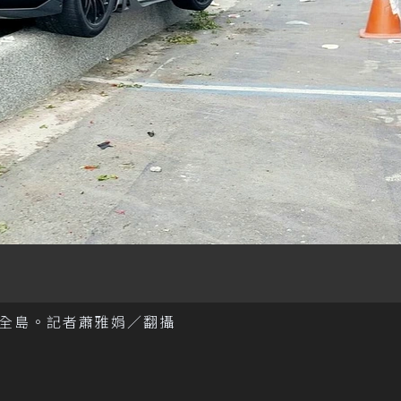
全島。記者蕭雅娟／翻攝