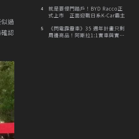
排跑車開發中！
就是要侵門踏戶！BYD Racco正
式上市 正面迎戰日系K-Car霸主
疑似過
《閃電霹靂車》35 週年計畫只剩
防確認
周邊商品！阿斯拉1:1實車與實體
展覽雙雙喊卡