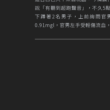
說「有聽到超跑聲音」，不久5
下蹲著2名男子，上前詢問官男
0.91mgl，官男左手受輕傷流