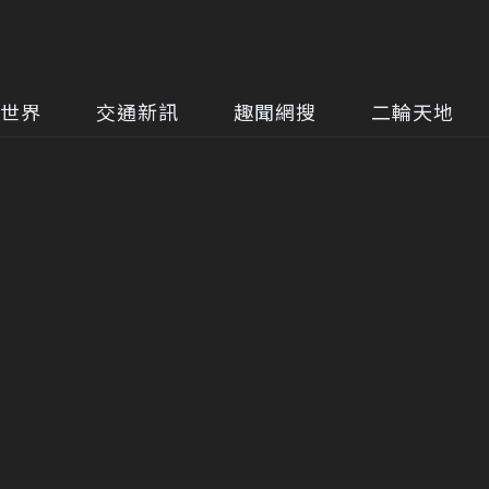
世界
交通新訊
趣聞網搜
二輪天地