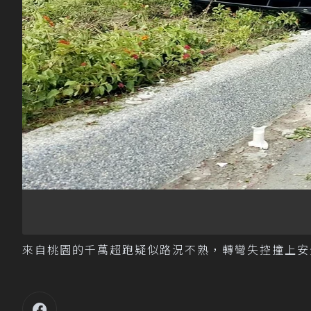
來自桃園的千萬超跑疑似路況不熟，轉彎失控撞上安