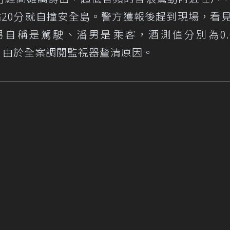
點20分就自撞安全島。警方獲報後趕到現場，看
自稱是駕駛、潘男是乘客，酒測值分別為0.
血，由於全案調閱監視器釐清原因。