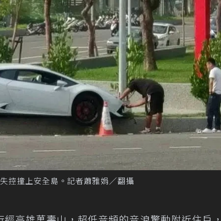
失控撞上安全島。記者蕭雅娟／翻攝
行經高雄萬壽山，超低音頻的音浪驚動附近住戶