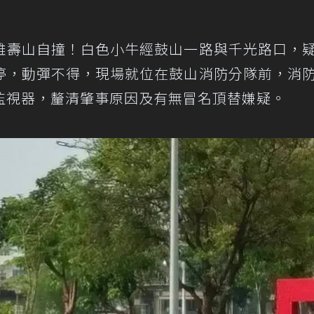
雄壽山自撞！白色小牛經鼓山一路與千光路口，
停，動彈不得，現場就位在鼓山消防分隊前，消
監視器，釐清肇事原因及有無冒名頂替嫌疑。