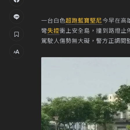
一台白色
超跑
藍寶堅尼
今早在高
彎
失控
衝上安全島，撞到路燈止
駕駛人傷勢無大礙，警方正調閱