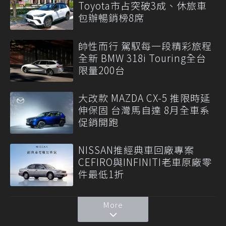
Toyota市占突破3成、休旅車
包辦暢銷榜8席
帥性而行 駕馭每一段精彩旅程
全新 BMW 318i Touring全台
限量200台
大改款 MAZDA CX-5 推限時延
伸保固 台灣馬自達 8月全車系
促銷開跑
NISSAN推經典車回廠專案
CEFIRO與INFINITI老車原廠零
件最低1折
More