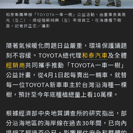
和泰集團舉辦「TOYOTA一車一樹」公益活動，由董事長黃南
光（左二）、總經理蘇純興（左）率領員工，在海邊種下樹
苗。記者許正宏／攝影
隨著氣候暖化問題日益嚴重，環境保護議題
刻不容緩。TOYOTA總代理
和泰汽車
及全體
經銷商
共同攜手推動「TOYOTA一車一樹」
公益計畫，從4月1日起每賣出一輛車，就替
每一位TOYOTA新車車主於台灣沿海種一棵
樹，預計至今年底種植總量上看10萬棵。
根據經濟部中央地質調查所的研究指出，部
分沿海地區的海岸線在過去30年間，已向內
退縮了超過百公尺，影響居住安全和整體的