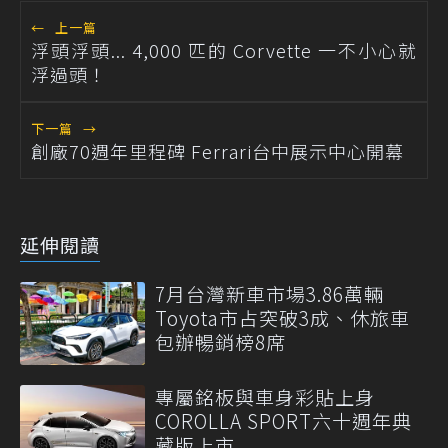
←
上一篇
浮頭浮頭... 4,000 匹的 Corvette 一不小心就
浮過頭！
下一篇
→
創廠70週年里程碑 Ferrari台中展示中心開幕
延伸閱讀
7月台灣新車市場3.86萬輛
Toyota市占突破3成、休旅車
包辦暢銷榜8席
專屬銘板與車身彩貼上身
COROLLA SPORT六十週年典
藏版上市