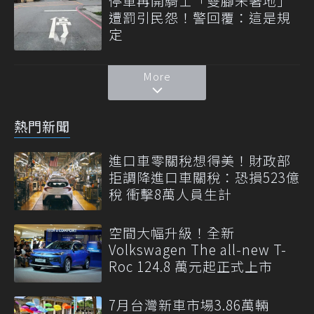
停車再開騎士「雙腳未著地」
遭罰引民怨！警回覆：這是規
定
More
熱門新聞
進口車零關稅想得美！財政部
拒調降進口車關稅：恐損523億
稅 衝擊8萬人員生計
空間大幅升級！全新
Volkswagen The all-new T-
Roc 124.8 萬元起正式上市
7月台灣新車市場3.86萬輛