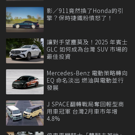
影／911竟然換了Honda的引
擎？保時捷鐵粉憤怒了！
讓對手望塵莫及！2025 年賓士
GLC 如何成為台灣 SUV 市場的
最佳投資
Mercedes-Benz 電動策略轉向
EQ 命名淡出 燃油與電動並行
發展
J SPACE翻轉戰局奪回輕型商
用車冠軍 台灣2月車市年增
4.8%