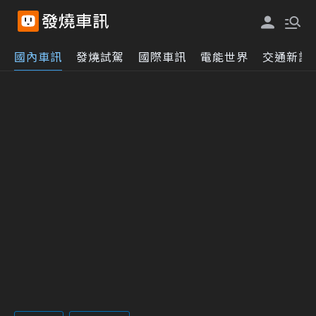
國內車訊
發燒試駕
國際車訊
電能世界
交通新訊