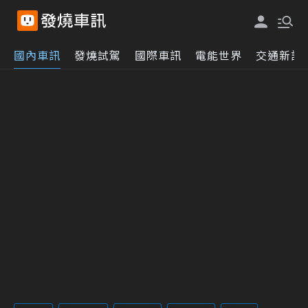
國內車訊
發燒試駕
國際車訊
電能世界
交通新訊