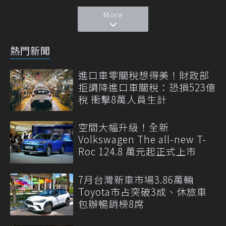
More
熱門新聞
進口車零關稅想得美！財政部
拒調降進口車關稅：恐損523億
稅 衝擊8萬人員生計
空間大幅升級！全新
Volkswagen The all-new T-
Roc 124.8 萬元起正式上市
7月台灣新車市場3.86萬輛
Toyota市占突破3成、休旅車
包辦暢銷榜8席