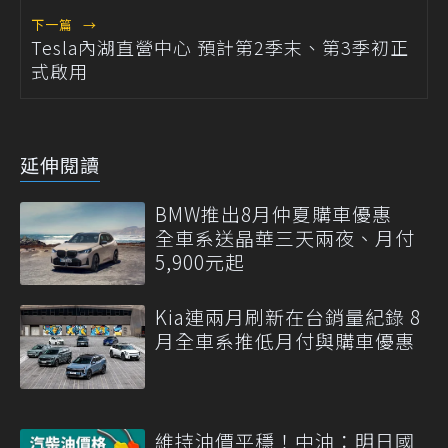
下一篇
→
Tesla內湖直營中心 預計第2季末、第3季初正
式啟用
延伸閱讀
BMW推出8月仲夏購車優惠
全車系送晶華三天兩夜、月付
5,900元起
Kia連兩月刷新在台銷量紀錄 8
月全車系推低月付與購車優惠
維持油價平穩！中油：明日國