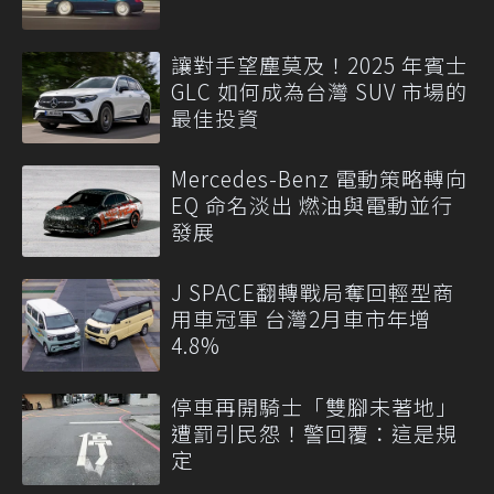
讓對手望塵莫及！2025 年賓士
GLC 如何成為台灣 SUV 市場的
最佳投資
Mercedes-Benz 電動策略轉向
EQ 命名淡出 燃油與電動並行
發展
J SPACE翻轉戰局奪回輕型商
用車冠軍 台灣2月車市年增
4.8%
停車再開騎士「雙腳未著地」
遭罰引民怨！警回覆：這是規
定