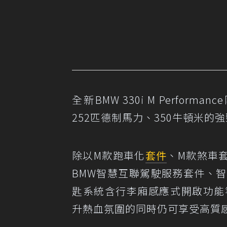
全新BMW 330i M Performa
252匹德制馬力、350牛頓米的強
除以M款跑車化
套件
、M款煞車
BMW智慧互聯駕駛服務套件、智能衛
匙系統含行李廂感應式開啟功能等
升熱血氛圍的同時仍可享受高質