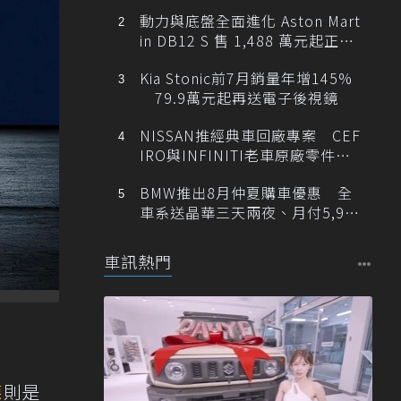
動力與底盤全面進化 Aston Mart
in DB12 S 售 1,488 萬元起正式
登台
Kia Stonic前7月銷量年增145%
79.9萬元起再送電子後視鏡
NISSAN推經典車回廠專案 CEF
IRO與INFINITI老車原廠零件最
低1折
BMW推出8月仲夏購車優惠 全
車系送晶華三天兩夜、月付5,900
元起
車訊熱門
德
則是