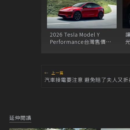
2026 Tesla Model Y
Performance台灣售價正
式揭曉：249.49萬元擁3.5
V
秒破百實力！
P
←
上一篇
汽車接電要注意 避免賠了夫人又折
延伸閱讀