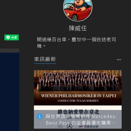
陳威任
開過幾百台車，塵世中一個迷途老司
機。
車訊最新
與世界頂尖樂團相遇 Mercedes-
Benz Pass 白金會員優先購票維
也納愛樂