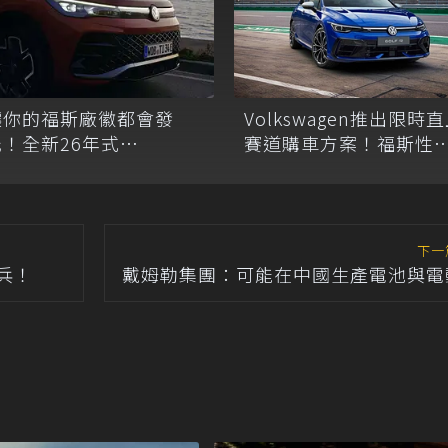
讓你的福斯廠徽都會發
Volkswagen推出限時
光！全新26年式
賽道購車方案！福斯性
olkswagen Tiguan、
馳騁嘉年華限量50組
assat Variant正式上市
下一
兵！
戴姆勒集團：可能在中國生產電池與電