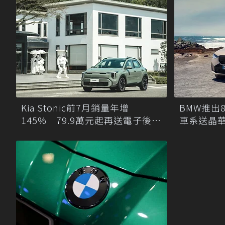
Kia Stonic前7月銷量年增
BMW推出
145% 79.9萬元起再送電子後視
車系送晶華
鏡
元起