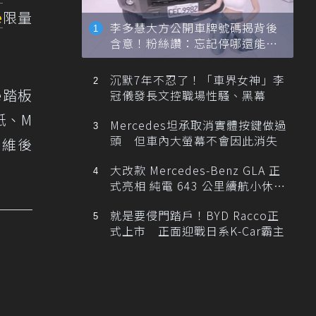
e
限量
李多慧大方公開車牌號碼揭背後
含意！粉絲讚：忘記停哪還能幫
忙找車
沉默7年不忍了！「車界女神」李
ce踏板
冠儀發長文控職場性騷、黑幕
貼紙、M
Mercedes坦承取消實體按鍵做過
頭 但車內大螢幕不會因此消失
碳纖維後
大改款 Mercedes-Benz GLA 正
式亮相 純電 643 公里續航小休
旅！
就是要侵門踏戶！BYD Racco正
式上市 正面迎戰日系K-Car霸主