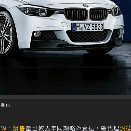
德提供
MW
，
銷售
量也較去年同期略為衰退，總代理
汎