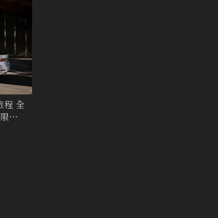
旅程 全
全台限量