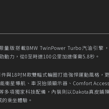
nce限量版搭載BMW TwinPower Turbo汽油引
勁動力，從0至時速100公里加速僅需5.8秒。
套件與18吋M款雙輻式輪圈打造強悍運動風格，
星導航、車況抬頭顯示器、Comfort Acces
多項獨家科技配備，內裝則以Dakota真皮鋪
感的乘坐體驗。