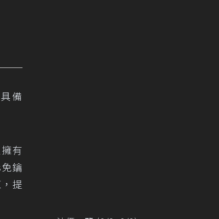
擎，具備
更擁有
s免鑰
陳，提