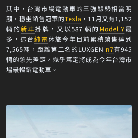
其中，台灣市場電動車的三強態勢相當明
顯，穩坐銷售冠軍的
Tesla
，11月又有1,152
輛的
新車
掛牌，又以587 輛的
Model Y
最
多，這台
純電
休旅今年目前累積銷售達到
7,565輛，距離第二名的LUXGEN
n7
有945
輛的領先差距，幾乎篤定將成為今年台灣市
場最暢銷電動車。