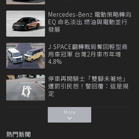
Mercedes-Benz 電動策略轉向
EQ 命名淡出 燃油與電動並行
發展
J SPACE翻轉戰局奪回輕型商
用車冠軍 台灣2月車市年增
4.8%
停車再開騎士「雙腳未著地」
遭罰引民怨！警回覆：這是規
定
More
熱門新聞