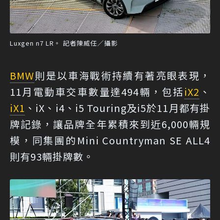
Luxgen n7 LR。 記者陳威任／攝影
BMW
則是以車海戰術持續有著亮眼表現，
11月電動車交車數量達494輛，包括
iX2
、
iX1
、iX、i4、i5 Touring及i5於11月都有掛
牌記錄，讓品牌全年累積來到近6,000輛規
模，同集團的Mini Countryman SE ALL4
則有93輛掛牌數。