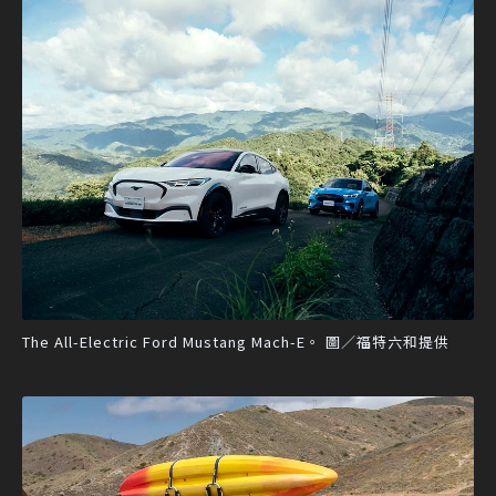
The All-Electric Ford Mustang Mach-E。 圖／福特六和提供