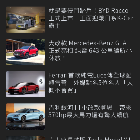
就是要侵門踏戶！BYD Racco
正式上市 正面迎戰日系K-Car
霸主
大改款 Mercedes-Benz GLA
正式亮相 純電 643 公里續航小
休旅！
Ferrari首款純電Luce傳全球配
額售罄 外媒點名5位名人「大
概不會買」
吉利銀河TT小改款登場 帶來
570hp最大馬力還有驚人續航
六人座長軸版 Tesla Model Y L