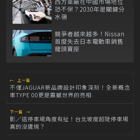
西方車廠在中國市場地位
恐不保？2030年是關鍵分
水嶺
競爭者越來越多！Nissan
首度失去日本電動車銷售
龍頭寶座
←
上一篇
不僅JAGUAR新品牌設計印象深刻！全新概念
車TYPE 00更是震撼世界的亮相
下一篇
→
影／這停車場角度有扯！台北坡度超陡停車場
真的沒違規？