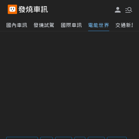
國內車訊
發燒試駕
國際車訊
電能世界
交通新訊