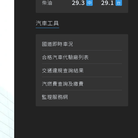
29.3
29.1
柴油
汽車工具
國道即時車況
合格汽車代驗廠列表
交通違規查詢結果
汽燃費查詢及繳費
監理服務網