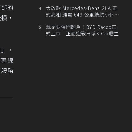
東部的
大改款 Mercedes-Benz GLA 正
式亮相 純電 643 公里續航小休
受損，
旅！
就是要侵門踏戶！BYD Racco正
式上市 正面迎戰日系K-Car霸主
制」，
務專線
資服務