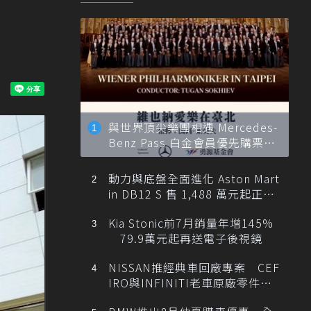
與世界頂尖樂團相遇 Mercedes-
Benz Pass 白金會員優先購票維
也納愛樂
動力與底盤全面進化 Aston Mart
in DB12 S 售 1,488 萬元起正式
登台
Kia Stonic前7月銷量年增145%
79.9萬元起再送電子後視鏡
NISSAN推經典車回廠專案 CEF
IRO與INFINITI老車原廠零件最
低1折