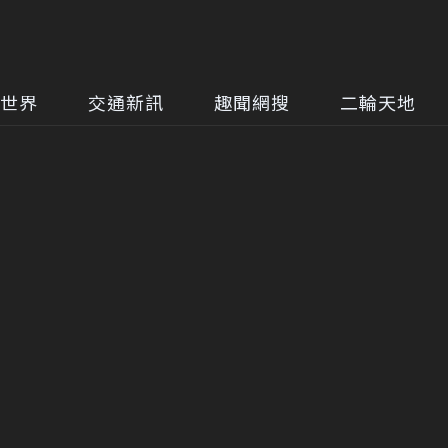
世界
交通新訊
趣聞網搜
二輪天地