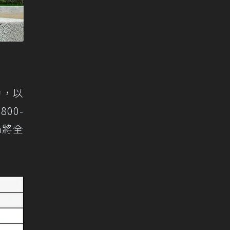
動，以
00-
an將全