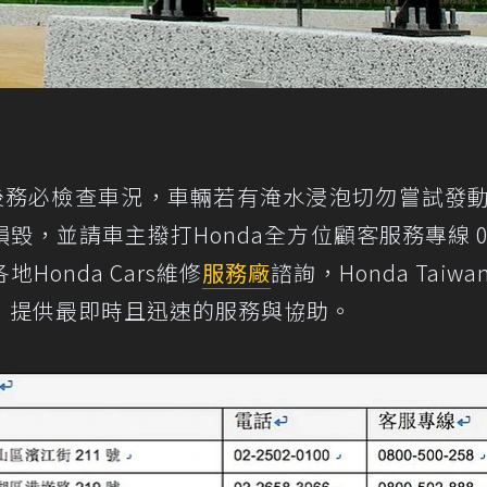
颱風過後務必檢查車況，車輛若有淹水浸泡切勿嘗試發
，並請車主撥打Honda全方位顧客服務專線 08
地Honda Cars維修
服務廠
諮詢，Honda Taiw
，提供最即時且迅速的服務與協助。