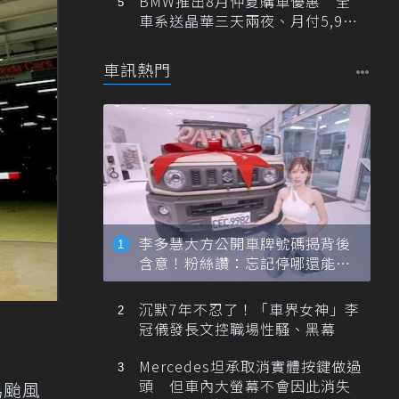
BMW推出8月仲夏購車優惠 全
車系送晶華三天兩夜、月付5,900
元起
車訊熱門
李多慧大方公開車牌號碼揭背後
含意！粉絲讚：忘記停哪還能幫
忙找車
沉默7年不忍了！「車界女神」李
冠儀發長文控職場性騷、黑幕
Mercedes坦承取消實體按鍵做過
頭 但車內大螢幕不會因此消失
為颱風