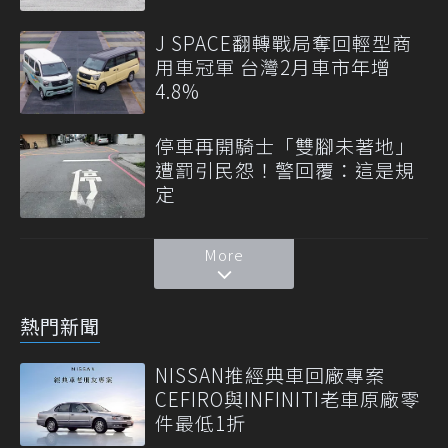
J SPACE翻轉戰局奪回輕型商
用車冠軍 台灣2月車市年增
4.8%
停車再開騎士「雙腳未著地」
遭罰引民怨！警回覆：這是規
定
More
熱門新聞
NISSAN推經典車回廠專案
CEFIRO與INFINITI老車原廠零
件最低1折