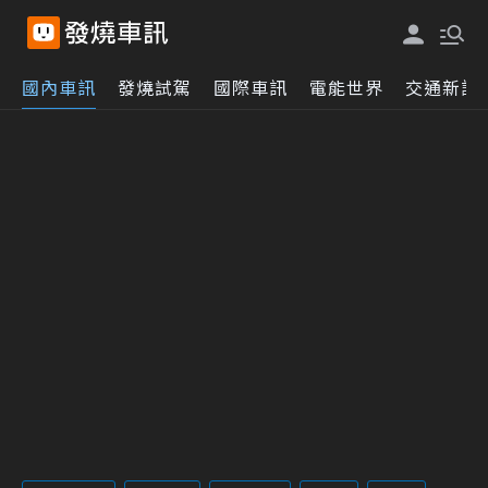
國內車訊
發燒試駕
國際車訊
電能世界
交通新訊