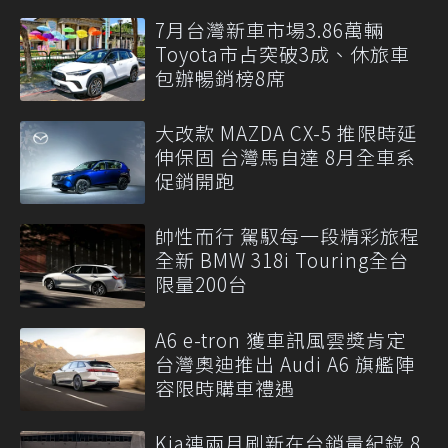
7月台灣新車市場3.86萬輛
Toyota市占突破3成、休旅車
包辦暢銷榜8席
大改款 MAZDA CX-5 推限時延
伸保固 台灣馬自達 8月全車系
促銷開跑
帥性而行 駕馭每一段精彩旅程
全新 BMW 318i Touring全台
限量200台
A6 e-tron 獲車訊風雲獎肯定
台灣奧迪推出 Audi A6 旗艦陣
容限時購車禮遇
Kia連兩月刷新在台銷量紀錄 8