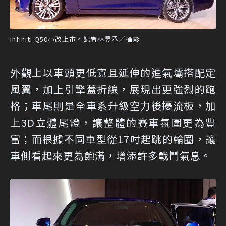
Infiniti Q50小改上市。記者林昱丞／攝影
外觀上以車頭更低寬且延伸的進氣壩搭配定
風翼，加上引擎蓋折線，展現出更強烈的跑
格；車尾則是全車系升級空力後擾流板，加
上3D立體尾燈，讓整體的賽車氛圍更為豐
富；而根據不同車型從17吋起跳的輪圈，讓
車側看起來更為飽滿，增添許多戰鬥氣息。