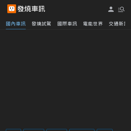
國內車訊
發燒試駕
國際車訊
電能世界
交通新訊