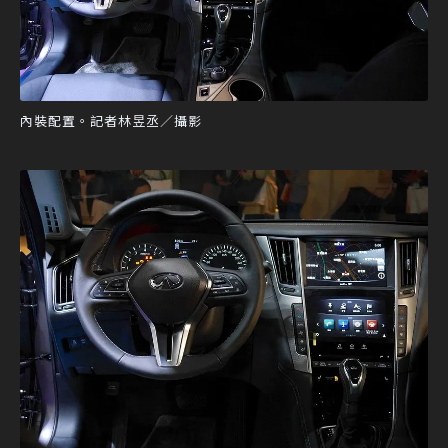
內裝配置。記者林昱丞／攝影