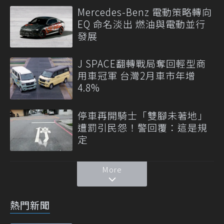
Mercedes-Benz 電動策略轉向
EQ 命名淡出 燃油與電動並行
發展
J SPACE翻轉戰局奪回輕型商
用車冠軍 台灣2月車市年增
4.8%
停車再開騎士「雙腳未著地」
遭罰引民怨！警回覆：這是規
定
More
熱門新聞