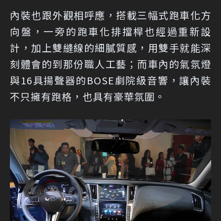
內裝也跟外觀相呼應，搭載三幅式跑車化方
向盤，一旁的跑車化排擋桿也經過重新設
計，加上雙縫線的細膩質感，用雙手就能深
刻體會的到那份職人工藝；而車內的氣氛燈
與16具揚聲器的BOSE劇院級音響，讓內裝
不只擁有跑格，也具有豪華氛圍。