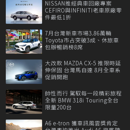
NISSAN推經典車回廠專案
CEFIRO與INFINITI老車原廠零
件最低1折
7月台灣新車市場3.86萬輛
Toyota市占突破3成、休旅車
包辦暢銷榜8席
大改款 MAZDA CX-5 推限時延
伸保固 台灣馬自達 8月全車系
促銷開跑
帥性而行 駕馭每一段精彩旅程
全新 BMW 318i Touring全台
限量200台
A6 e-tron 獲車訊風雲獎肯定
台灣奧迪推出 Audi A6 旗艦陣