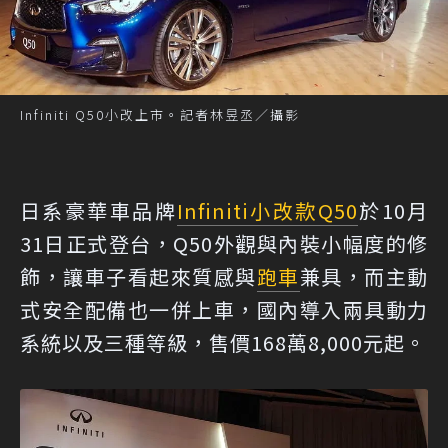
Infiniti Q50小改上市。記者林昱丞／攝影
日系豪華車品牌
Infiniti
小改款
Q50
於10月
31日正式登台，Q50外觀與內裝小幅度的修
飾，讓車子看起來質感與
跑車
兼具，而主動
式安全配備也一併上車，國內導入兩具動力
系統以及三種等級，售價168萬8,000元起。