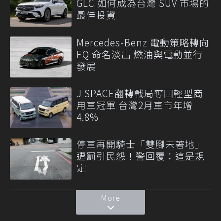
GLC 如何成為台灣 SUV 市場的
最佳投資
Mercedes-Benz 電動策略轉向
EQ 命名淡出 燃油與電動並行
發展
J SPACE翻轉戰局奪回輕型商
用車冠軍 台灣2月車市年增
4.8%
停車再開騎士「雙腳未著地」
遭罰引民怨！警回覆：這是規
定
More