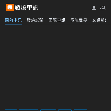
國內車訊
發燒試駕
國際車訊
電能世界
交通新訊