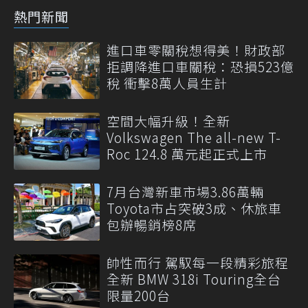
熱門新聞
進口車零關稅想得美！財政部
拒調降進口車關稅：恐損523億
稅 衝擊8萬人員生計
空間大幅升級！全新
Volkswagen The all-new T-
Roc 124.8 萬元起正式上市
7月台灣新車市場3.86萬輛
Toyota市占突破3成、休旅車
包辦暢銷榜8席
帥性而行 駕馭每一段精彩旅程
全新 BMW 318i Touring全台
限量200台