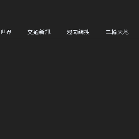
世界
交通新訊
趣聞網搜
二輪天地