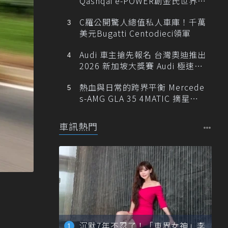
Qashqai e-POWER創金氏世界紀
錄
C羅公開驚人總值私人車庫！千萬
美元Bugatti Centodieci領軍
Audi 車主搶先報名 台灣奧迪推出
2026 新加坡大獎賽 Audi 極速之
旅
熱血與日常的跨界平衡 Mercede
s-AMG GLA 35 4MATIC 摘星版
輕旅
車訊熱門
沉默7年不忍了！「車界女神」李