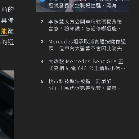
冠儀發長文控職場性騷、黑幕
型前的
款具備
李多慧大方公開車牌號碼揭背後
含意！粉絲讚：忘記停哪還能幫
性能
巔
忙找車
粹的選
Mercedes坦承取消實體按鍵做過
頭 但車內大螢幕不會因此消失
大改款 Mercedes-Benz GLA 正
式亮相 純電 643 公里續航小休
旅！
桃市科技執法被指「罰單陷
阱」！民代促完善配套，警察局
提數據回應