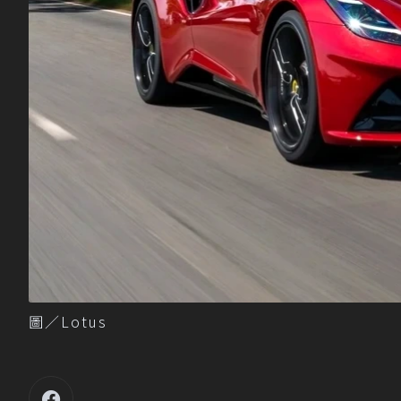
圖／Lotus