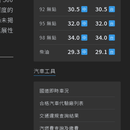
30.5
30.5
深度的
92 無鉛
尚未揭
32.0
32.0
95 無鉛
延展性
34.0
34.0
98 無鉛
29.3
29.1
柴油
汽車工具
國道即時車況
合格汽車代驗廠列表
交通違規查詢結果
汽燃費查詢及繳費