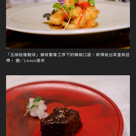
「五柳枝龍蝦球」展現繁複工序下的精緻口感，將傳統台菜重新詮
釋。 圖／Lexus提供