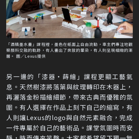
「酒精墨水畫」課程裡，墨色在紙面上自由流動，車主們專注地觀
察顏料交融的軌跡，有人畫出了奔放的暈染，有人則呈現細緻的漸
層。 圖／Lexus提供
另一邊的「漆器・蒔繪」課程更顯工藝氣
息。天然樹漆將落葉與紋理轉印在木器上，
再灑落金粉描繪細節，帶來古典而優雅的氛
圍。有人選擇在作品上刻下自己的縮寫，有
人則讓Lexus的logo與自然元素融合，完成
一件專屬於自己的藝術品。課堂氛圍時而安
靜，時而傳來笑聲。大家都希望留下獨一無