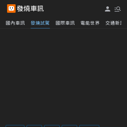
國內車訊
發燒試駕
國際車訊
電能世界
交通新訊