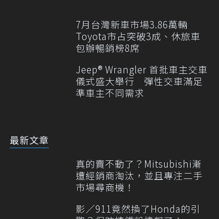
7月台灣新車市場3.86萬輛
Toyota市占突破3成、休旅車
包辦暢銷榜8席
Jeep® Wrangler 首批車主交車
儀式盛大舉行 彈性交車滿足
準車主不同需求
最新文章
真的賣不動了？Mitsubishi漸
遭經銷商淘汰，並且專注二手
市場尋商機！
影／911竟然換了Honda的引