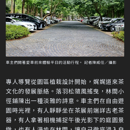
車主們開著愛車前來體驗半日的活動行程。 記者陳威任／攝影
專人導覽從園區植栽設計開始，娓娓道來茶
文化的發展脈絡。落羽松隨風搖曳，林間小
徑鋪陳出一種淡雅的詩意。車主們在自由遊
園時光裡，有人靜靜坐在茶展前端詳古老茶
器，有人拿著相機捕捉午後光影下的庭園景
緻，也有人漫步在林間，讓自己徹底浸入自