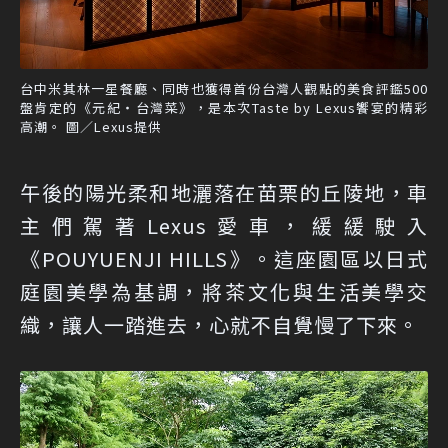
台中米其林一星餐廳、同時也獲得首份台灣人觀點的美食評鑑500
盤肯定的《元紀・台灣菜》，是本次Taste by Lexus饗宴的精彩
高潮。 圖／Lexus提供
午後的陽光柔和地灑落在苗栗的丘陵地，車
主們駕著Lexus愛車，緩緩駛入
《POUYUENJI HILLS》。這座園區以日式
庭園美學為基調，將茶文化與生活美學交
織，讓人一踏進去，心就不自覺慢了下來。