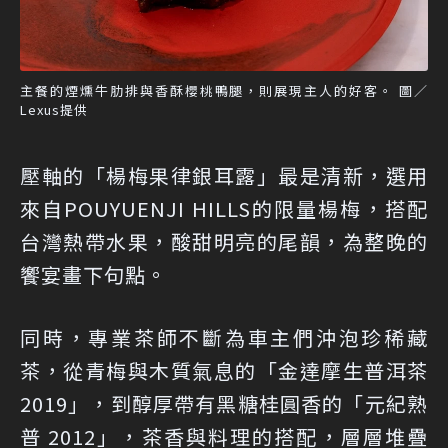
主餐的煙燻牛肋排與香酥櫻桃鴨腿，則展現主人的好客。 圖／
Lexus提供
壓軸的「楊梅果律銀耳露」最是清新，選用
來自POUYUENJI HILLS的限量楊梅，搭配
台灣熱帶水果，酸甜明亮的尾韻，為整晚的
饗宴畫下句點。
同時，專業茶師不斷為車主們沖泡珍稀藏
茶，從青梅與木質氣息的「金達摩生普洱茶
2019」，到醇厚帶有黑糖桂圓香的「元紀熟
普 2012」，茶香與料理的搭配，層層堆疊