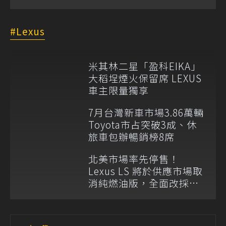
Lexus
米其林二星「盈科EIKA」
大稻埕煙火保留席 LEXUS
車主限量獨享
7月台灣新車市場3.86萬輛
Toyota市占突破3成、休
旅車包辦暢銷榜8席
北美市場率先停售！
Lexus LS 將於供應市場取
消純燃油版，全面改採單
一油電動力