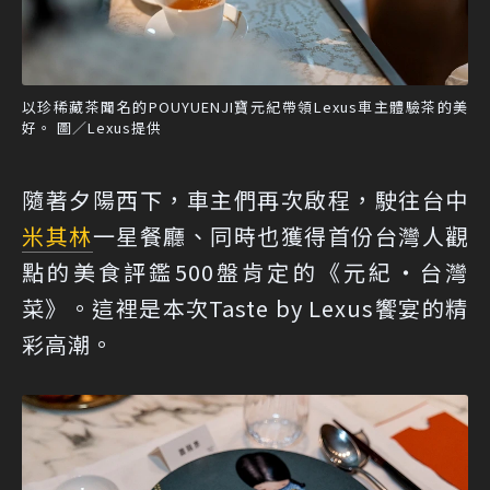
以珍稀藏茶聞名的POUYUENJI寶元紀帶領Lexus車主體驗茶的美
好。 圖／Lexus提供
隨著夕陽西下，車主們再次啟程，駛往台中
米其林
一星餐廳、同時也獲得首份台灣人觀
點的美食評鑑500盤肯定的《元紀・台灣
菜》。這裡是本次Taste by Lexus饗宴的精
彩高潮。