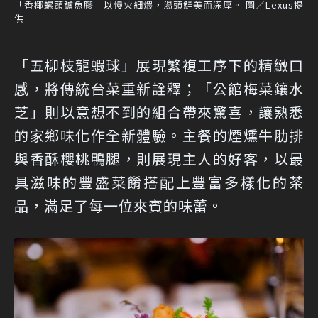
「香椰螺頭鱸魚膠」以慢火細煨，湯頭鮮美而深厚。 圖／Lexus提
供
「五柳枝龍蝦球」展現繁複工序下的精緻口
感，將傳統台菜重新詮釋；「公館梅菜鑲水
芝」則以意想不到的組合帶來驚喜，讓熟悉
的家鄉味化作全新體驗。主餐的煙燻牛肋排
與香酥櫻桃鴨腿，則展現主人的好客，以最
具滋味的豐盛菜餚搭配上豐富多樣化的茶
品，滿足了每一位來賓的味蕾。