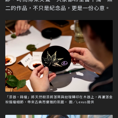
二的作品，不只是紀念品，更是一份心意。
「漆器・蒔繪」將天然樹漆將落葉與紋理轉印在木器上，再灑落金
粉描繪細節，帶來古典而優雅的氛圍。 圖／Lexus提供