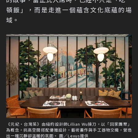
頓飯」，而是走進一個蘊含文化底蘊的場
域。
《元紀・台灣菜》由紐約設計師Lillian Wu操刀，以「回家團聚」
為概念，挑高空間搭配優雅設計，藝術畫作與手工器物交織，營造
出一種沉靜卻溫暖的氛圍。 圖／Lexus提供