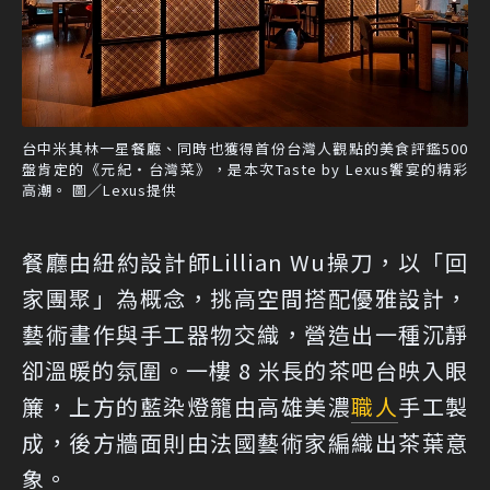
台中米其林一星餐廳、同時也獲得首份台灣人觀點的美食評鑑500
盤肯定的《元紀・台灣菜》，是本次Taste by Lexus饗宴的精彩
高潮。 圖／Lexus提供
餐廳由紐約設計師Lillian Wu操刀，以「回
家團聚」為概念，挑高空間搭配優雅設計，
藝術畫作與手工器物交織，營造出一種沉靜
卻溫暖的氛圍。一樓 8 米長的茶吧台映入眼
簾，上方的藍染燈籠由高雄美濃
職人
手工製
成，後方牆面則由法國藝術家編織出茶葉意
象。