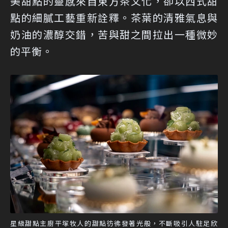
美甜點的靈感來自東方茶文化，卻以西式甜
點的細膩工藝重新詮釋。茶葉的清雅氣息與
奶油的濃醇交錯，苦與甜之間拉出一種微妙
的平衡。
星級甜點主廚平塚牧人的甜點彷彿發著光般，不斷吸引人駐足欣