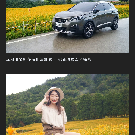
赤科山金針花海相當壯觀。 記者趙駿宏／攝影