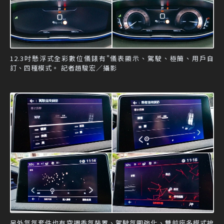
12.3吋懸浮式全彩數位儀錶有"儀表顯示、駕駛、極簡、用戶自
訂、四種模式。 記者趙駿宏／攝影
另外氣氛套件也有空調香氛裝置、駕駛氛圍強化、雙前座多模式按