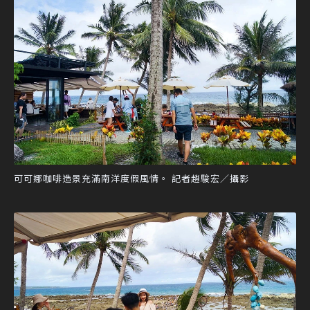
可可娜咖啡造景充滿南洋度假風情。 記者趙駿宏／攝影