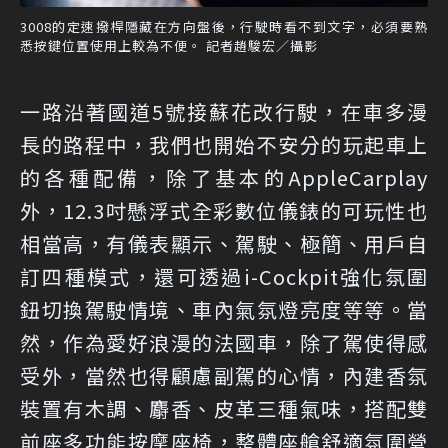
3008的定速撥桿隱藏在方向盤後，行駛時看不到文字，必須要熟
悉按鍵位置使用上較為不便。 記者趙駿宏／攝影
一路沿著國道5號接蘇花改行駛，在車多漫
長的路程中，我們也開始不安分的玩起車上
的各種配備，除了基本的AppleCarplay
外，12.3吋懸浮式全彩數位儀錶的可玩性也
相當高，有儀表顯示、駕駛、極簡、用戶自
訂四種模式，還可透過i-Cockpit強化氛圍
鈕切換駕駛情境、車內氣氛燈亮度等等。當
然，作為愛好浪漫的法國車，除了駕使得感
受外，當然也得顧慮副駕的心情，內建香氛
裝置有木調、麝香、皮革三種氣味，搭配雙
前座多功能按摩座椅，整體座艙舒適氛圍營