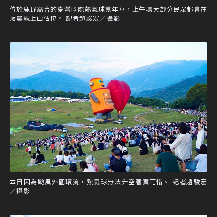
位於鹿野高台的臺灣國際熱氣球嘉年華，上午場大部分民眾都會在
凌晨就上山佔位。 記者趙駿宏／攝影
本日因為颱風外圍環流，熱氣球無法升空著實可惜。 記者趙駿宏
／攝影