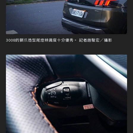
3008的獅爪造型尾燈辨識度十分優秀。 記者趙駿宏／攝影