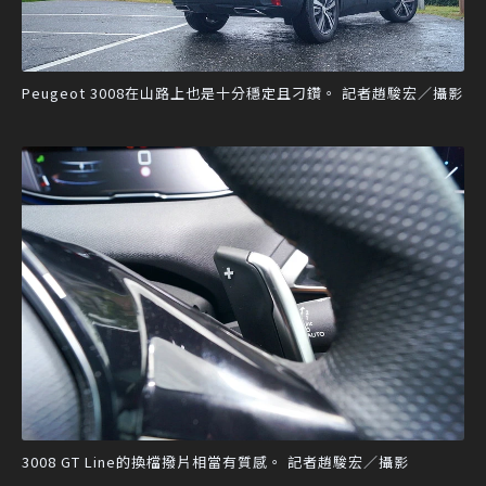
Peugeot 3008在山路上也是十分穩定且刁鑽。 記者趙駿宏／攝影
3008 GT Line的換檔撥片相當有質感。 記者趙駿宏／攝影