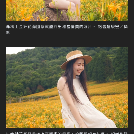
赤科山金針花海隨意就能拍出相當優美的照片。 記者趙駿宏／攝
影
以金針花當背景加上高海拔的雲霧，拍起照頗有仙氣。 記者趙駿