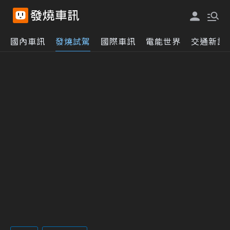
國內車訊
發燒試駕
國際車訊
電能世界
交通新訊