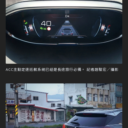
ACC主動定速巡航系統已經是長途旅行必備。 記者趙駿宏／攝影