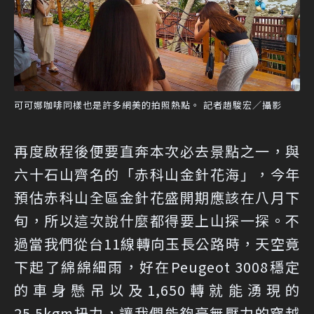
可可娜咖啡同樣也是許多網美的拍照熱點。 記者趙駿宏／攝影
再度啟程後便要直奔本次必去景點之一，與
六十石山齊名的「赤科山金針花海」，今年
預估赤科山全區金針花盛開期應該在八月下
旬，所以這次說什麼都得要上山探一探。不
過當我們從台11線轉向玉長公路時，天空竟
下起了綿綿細雨，好在Peugeot 3008穩定
的車身懸吊以及1,650轉就能湧現的
25.5kgm扭力，讓我們能夠毫無壓力的穿越