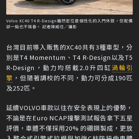
Volvo XC40 T4 R-Design雖然定位是個性化的入門休旅，但配備
卻一點也不陽春。 記者陳威任／攝影
台灣目前導入販售的XC40共有3種車型，分
別是T4 Momentum、T4 R-Design以及T5
R-Design，動力均搭載2.0升四缸
渦輪
引
擎
，但隨著調校的不同，動力可分成190匹
及252匹。
延續VOLVO車款以往在安全表現上的優勢，
不論是在Euro NCAP撞擊測試報告拿下五星
評價，車體不僅採用20% 的硼鋼製成，更放
入整合式引擎式拉桿與加強C柱防扭曲車體