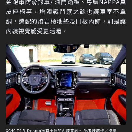
金跑車防滑煞車/ 油門踏板、專屬NAPPA真
皮座椅等，增添戰鬥感之餘也讓車室不單
調，選配的熔岩橘地墊及門板內飾，則是讓
內裝視覺感受更活潑。
XC40 T4 R-Design擁有不俗的內裝質感。 記者陳威任／攝影