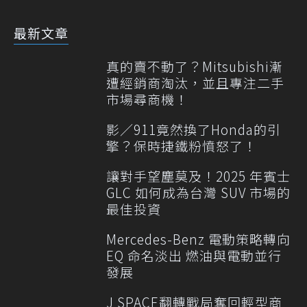
最新文章
真的賣不動了？Mitsubishi漸
遭經銷商淘汰，並且專注二手
市場尋商機！
影／911竟然換了Honda的引
擎？保時捷鐵粉憤怒了！
讓對手望塵莫及！2025 年賓士
GLC 如何成為台灣 SUV 市場的
最佳投資
Mercedes-Benz 電動策略轉向
EQ 命名淡出 燃油與電動並行
發展
J SPACE翻轉戰局奪回輕型商