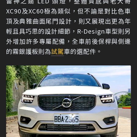
雷神之鎚 LED 頭燈，整體質感與老大哥
XC90及XC60極為類似，但不論是對比色車
頂及典雅曲面尾門設計，則又展現出更為年
輕且具巧思的設計細節，R-Design車型則另
外增加許多專屬配備，全車前後保桿與側邊
的霧銀護板則為
試駕
車的選配件。