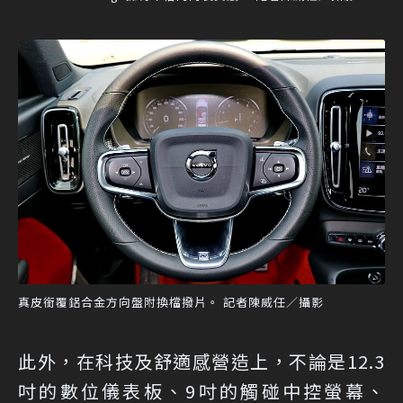
真皮銜覆鋁合金方向盤附換檔撥片。 記者陳威任／攝影
此外，在科技及舒適感營造上，不論是12.3
吋的數位儀表板、9吋的觸碰中控螢幕、