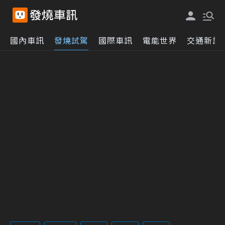
國內車訊
發燒試駕
國際車訊
電能世界
交通新訊