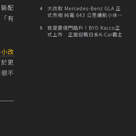
內裝配
大改款 Mercedes-Benz GLA 正
式亮相 純電 643 公里續航小休
分「有
旅！
就是要侵門踏戶！BYD Racco正
式上市 正面迎戰日系K-Car霸主
年
小改
對於更
是個很不