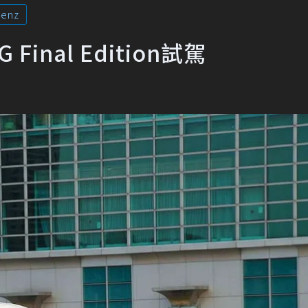
Benz
Final Edition試駕