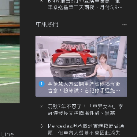
BMW推出8月仲夏購車優惠 全
車系送晶華三天兩夜、月付5,900
元起
車訊熱門
李多慧大方公開車牌號碼揭背後
含意！粉絲讚：忘記停哪還能幫
忙找車
沉默7年不忍了！「車界女神」李
冠儀發長文控職場性騷、黑幕
Mercedes坦承取消實體按鍵做過
頭 但車內大螢幕不會因此消失
Line