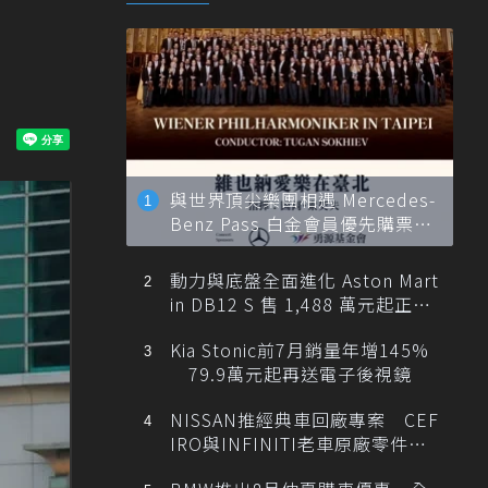
與世界頂尖樂團相遇 Mercedes-
Benz Pass 白金會員優先購票維
也納愛樂
動力與底盤全面進化 Aston Mart
in DB12 S 售 1,488 萬元起正式
登台
Kia Stonic前7月銷量年增145%
79.9萬元起再送電子後視鏡
NISSAN推經典車回廠專案 CEF
IRO與INFINITI老車原廠零件最
低1折