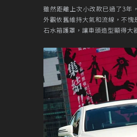
雖然距離上次小改款已過了3年，面臨新世
外觀依舊維持大氣和流線，不愧是
石水箱護罩，讓車頭造型顯得大