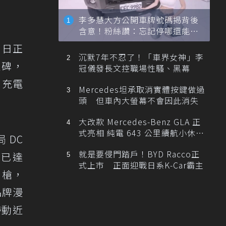
李多慧大方公開車牌號碼揭背後
含意！粉絲讚：忘記停哪還能幫
忙找車
 日正
沉默7年不忍了！「車界女神」李
程碑，
冠儀發長文控職場性騷、黑幕
用充電
Mercedes坦承取消實體按鍵做過
頭 但車內大螢幕不會因此消失
大改款 Mercedes-Benz GLA 正
式亮相 純電 643 公里續航小休
 DC
旅！
就是要侵門踏戶！BYD Racco正
數已達
式上市 正面迎戰日系K-Car霸主
6 槍，
品牌漫
帶動近