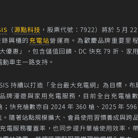
IS
（
源點科技
，股票代號：7922）將於 5 月 22
登錄興櫃的
充電站
營運商。為歡慶品牌重要里
四大優惠」，包含儲值回饋、DC 快充 79 折、家
電動車主一路支持。
OASIS 持續以打造「全台最大充電網」為目標，布局
跨品牌漫遊與家用充電服務，目前全台充電槍
 槍；快充槍數亦自 2024 年 360 槍、2025 年 59
槍目標推進。隨著站點規模擴大、會員使用習慣養成與跨
僅擴大充電服務覆蓋率，也同步提升單槍使用效率，