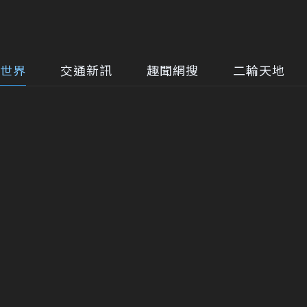
世界
交通新訊
趣聞網搜
二輪天地