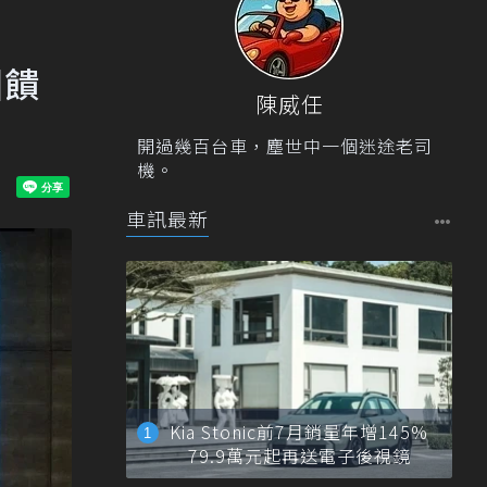
回饋
陳威任
開過幾百台車，塵世中一個迷途老司
機。
車訊最新
Kia Stonic前7月銷量年增145%
79.9萬元起再送電子後視鏡