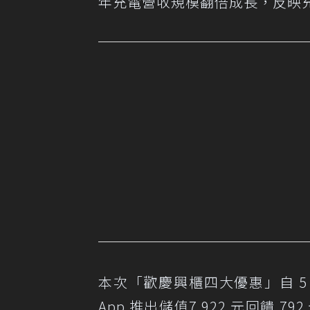
年充電營收規模翻倍成長，反映
本次「歡慶興櫃四大優惠」自 5 月 2
App 推出儲值7,922 元回饋 792