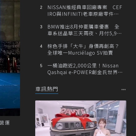
NISSAN推經典車回廠專案 CEF
IRO與INFINITI老車原廠零件最
低1折
BMW推出8月仲夏購車優惠 全
車系送晶華三天兩夜、月付5,900
元起
棕色手排「大牛」身價再創高？
全球唯一Murciélago SV拍賣
一桶油跑近2,000公里！Nissan
Qashqai e-POWER創金氏世界紀
錄
車訊熱門
站營運