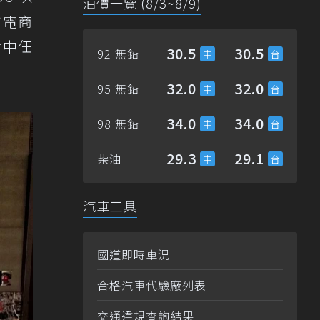
油價一覽 (8/3~8/9)
方電商
活中任
30.5
30.5
92 無鉛
32.0
32.0
95 無鉛
34.0
34.0
98 無鉛
29.3
29.1
柴油
汽車工具
國道即時車況
合格汽車代驗廠列表
交通違規查詢結果