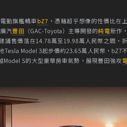
新電動旗艦轎車
bZ7
，憑藉超乎想像的性價比在
由廣汽
豐田
（GAC-Toyota）主導開發的
純電
新作
售價落在14.78萬至19.98萬人民幣之間，
sla Model 3起步價約23.65萬人民幣，bZ7
Model S的大型豪華房車氣勢，展現豐田強攻