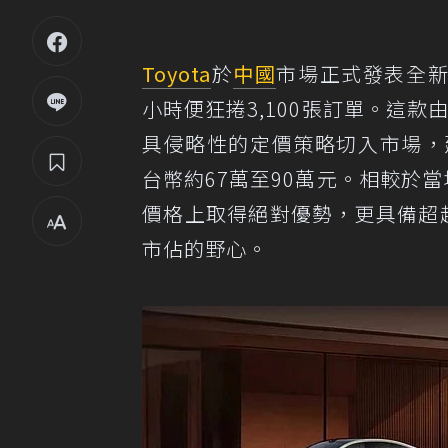
Toyota
於
中國
市場正式發表全
小時便狂捲3,100張訂單。這款
具侵略性的定價策略切入市場，建議
台幣約67萬至90萬元。相較於當地Te
價格上取得絕對優勢，更具備超越
市佔的野心。