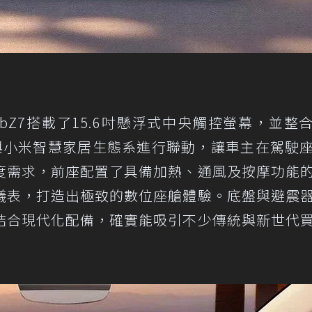
Z7搭載了15.6吋懸浮式中央觸控螢幕，並整
至能與小米智慧家居生態系進行聯動，讓車主在駕駛
度需求，前座配置了具備加熱、通風及按摩功能
儀表，打造出極致的數位座艙體驗。底盤與避震
結合現代化配備，確實能吸引不少傳統與新世代