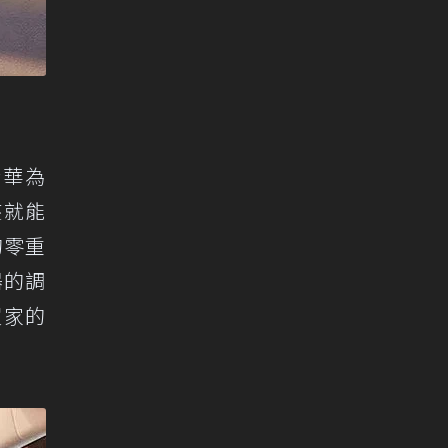
合華為
座就能
的零重
器的調
買家的