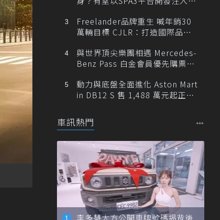
身？有望以SPA3平台開發注入80
0V動力
Freelander品牌重生 喊年銷30
萬輛目標 CJLR：打造國際品牌
半數銷量來自全球！
與世界頂尖樂團相遇 Mercedes-
Benz Pass 白金會員優先購票維
也納愛樂
動力與底盤全面進化 Aston Mart
in DB12 S 售 1,488 萬元起正式
登台
車訊熱門
李多慧大方公開車牌號碼揭背後