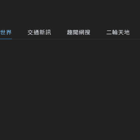
世界
交通新訊
趣聞網搜
二輪天地