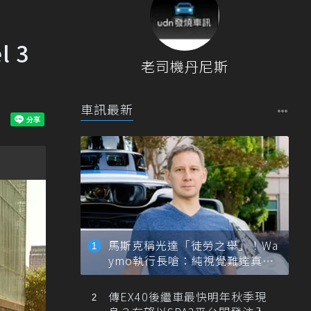
 3
老司機丹尼斯
車訊最新
馬斯克稱光達「徒勞之舉」！Wa
ymo執行長嗆：純視覺難達真正
自動駕駛
傳EX40後繼車最快明年秋季現