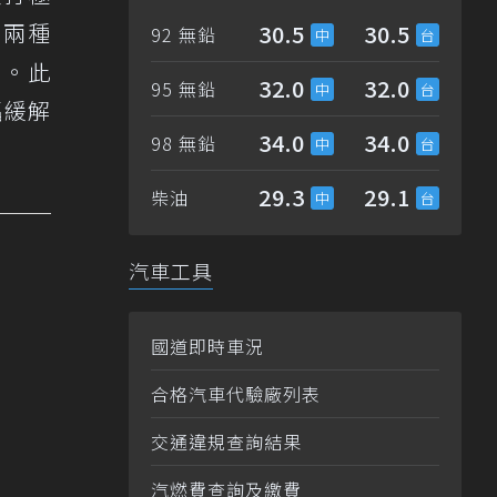
h兩種
30.5
30.5
92 無鉛
m。此
32.0
32.0
95 無鉛
幅緩解
34.0
34.0
98 無鉛
29.3
29.1
柴油
汽車工具
國道即時車況
合格汽車代驗廠列表
交通違規查詢結果
汽燃費查詢及繳費