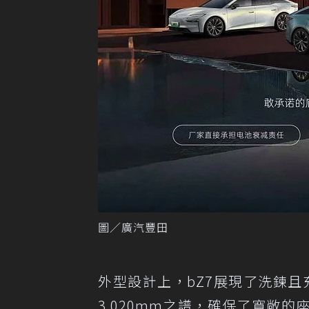
圖／廣汽豐田
外型設計上，bZ7展現了洗鍊且
3,020mm之譜，確保了寬敞