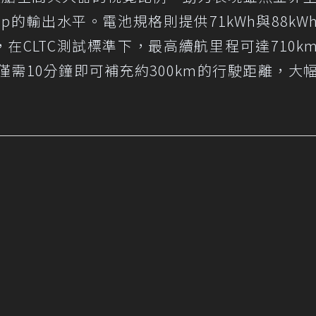
p的輸出水平。電池規格則提供71kWh與88kW
在CLTC測試標準下，最高續航里程可達710k
需10分鐘即可補充約300km的行駛距離，大