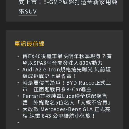
式上市！E-GMP底盤打造全新家用純
電SUV
車訊最前線
傳EX40後繼車最快明年秋季現身？有
望以SPA3平台開發注入800V動力
Audi A2 e-tron規格搶先曝光 純前驅
編成挑戰史上最省電！
就是要侵門踏戶！BYD Racco正式上
市 正面迎戰日系K-Car霸主
Ferrari首款純電Luce傳全球配額售
罄 外媒點名5位名人「大概不會買」
大改款 Mercedes-Benz GLA 正式亮
相 純電 643 公里續航小休旅！