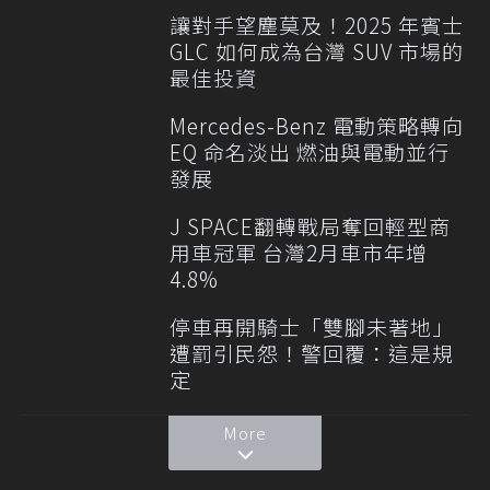
讓對手望塵莫及！2025 年賓士
GLC 如何成為台灣 SUV 市場的
最佳投資
Mercedes-Benz 電動策略轉向
EQ 命名淡出 燃油與電動並行
發展
J SPACE翻轉戰局奪回輕型商
用車冠軍 台灣2月車市年增
4.8%
停車再開騎士「雙腳未著地」
遭罰引民怨！警回覆：這是規
定
More