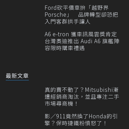
Ford砍平價車拚「越野界
Porsche」 品牌轉型卻恐把
入門客群拱手讓人
A6 e-tron 獲車訊風雲獎肯定
台灣奧迪推出 Audi A6 旗艦陣
容限時購車禮遇
最新文章
真的賣不動了？Mitsubishi漸
遭經銷商淘汰，並且專注二手
市場尋商機！
影／911竟然換了Honda的引
擎？保時捷鐵粉憤怒了！