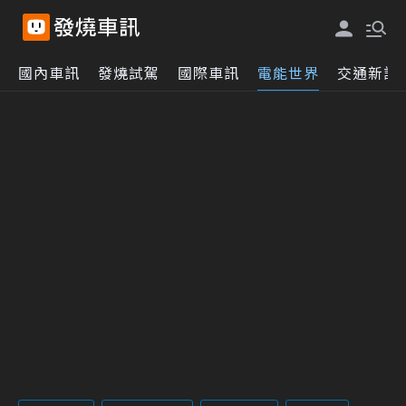
國內車訊
發燒試駕
國際車訊
電能世界
交通新訊