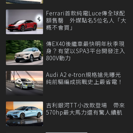
Ferrari首款純電Luce傳全球配
額售罄 外媒點名5位名人「大
概不會買」
傳EX40後繼車最快明年秋季現
身？有望以SPA3平台開發注入
800V動力
Audi A2 e-tron規格搶先曝光
純前驅編成挑戰史上最省電！
吉利銀河TT小改款登場 帶來
570hp最大馬力還有驚人續航