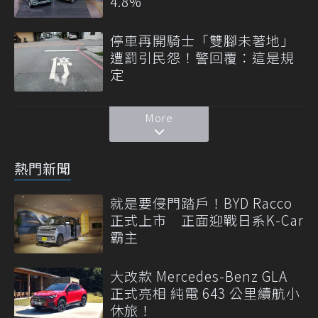
4.8%
停車再開騎士「雙腳未著地」
遭罰引民怨！警回覆：這是規
定
More
熱門新聞
就是要侵門踏戶！BYD Racco
正式上市 正面迎戰日系K-Car
霸主
大改款 Mercedes-Benz GLA
正式亮相 純電 643 公里續航小
休旅！