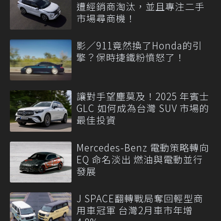
遭經銷商淘汰，並且專注二手
市場尋商機！
影／911竟然換了Honda的引
擎？保時捷鐵粉憤怒了！
讓對手望塵莫及！2025 年賓士
GLC 如何成為台灣 SUV 市場的
最佳投資
Mercedes-Benz 電動策略轉向
EQ 命名淡出 燃油與電動並行
發展
J SPACE翻轉戰局奪回輕型商
用車冠軍 台灣2月車市年增