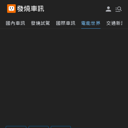
國內車訊
發燒試駕
國際車訊
電能世界
交通新訊