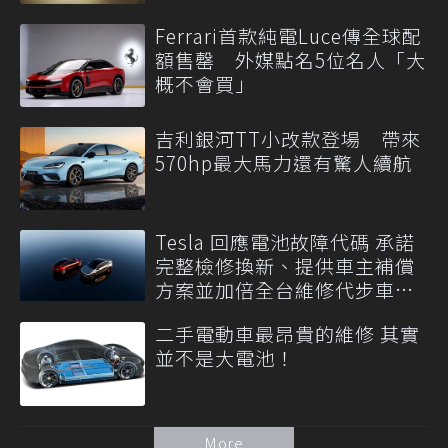
Ferrari首款純電Luce傳全球配
額售罄 外媒點名5位名人「大
概不會買」
吉利銀河TT小改款登場 帶來
570hp最大馬力還有驚人續航
Tesla 回應電池故障代碼 承諾
完整檢修換新、提供車主補償
方案並加倍全台維修代步車數
量
二手電動車最昂貴的維修 其實
並不是大電池！
More