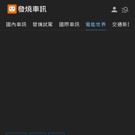
國內車訊
發燒試駕
國際車訊
電能世界
交通新訊