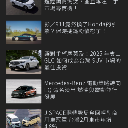
遭經銷商淘汰，並且專注二手
市場尋商機！
影／911竟然換了Honda的引
擎？保時捷鐵粉憤怒了！
讓對手望塵莫及！2025 年賓士
GLC 如何成為台灣 SUV 市場的
最佳投資
Mercedes-Benz 電動策略轉向
EQ 命名淡出 燃油與電動並行
發展
J SPACE翻轉戰局奪回輕型商
用車冠軍 台灣2月車市年增
4.8%