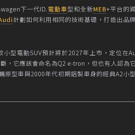
agen下一代ID.
電動車
型和全新
MEB
+平台的
Audi
計劃如何利用相同的技術基礎，打造出品
款小型電動SUV預計將於2027年上市，定位在Au
，它應該會命名為Q2 e-tron，但也有人認為
輛原型車與2000年代初期鋁製車身的經典A2小