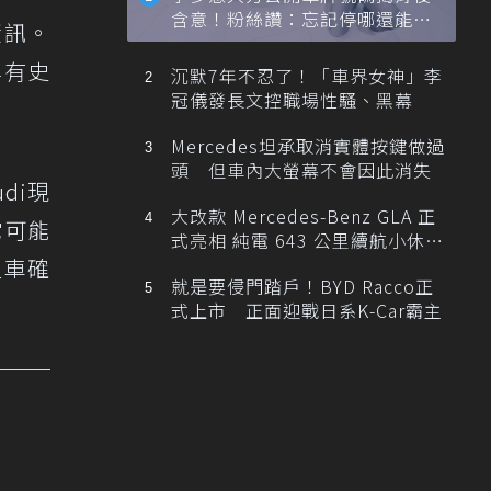
含意！粉絲讚：忘記停哪還能幫
資訊。
忙找車
牌有史
沉默7年不忍了！「車界女神」李
冠儀發長文控職場性騷、黑幕
Mercedes坦承取消實體按鍵做過
頭 但車內大螢幕不會因此消失
di現
大改款 Mercedes-Benz GLA 正
它可能
式亮相 純電 643 公里續航小休
旅！
型車確
就是要侵門踏戶！BYD Racco正
式上市 正面迎戰日系K-Car霸主