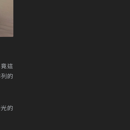
畢竟這
排列的
發光的