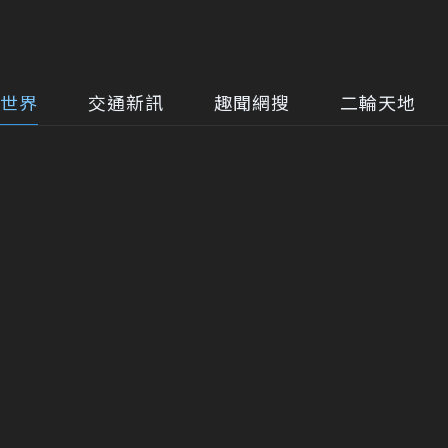
世界
交通新訊
趣聞網搜
二輪天地