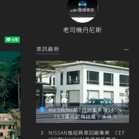
老司機丹尼斯
車訊最新
Kia Stonic前7月銷量年增145%
79.9萬元起再送電子後視鏡
NISSAN推經典車回廠專案 CEF