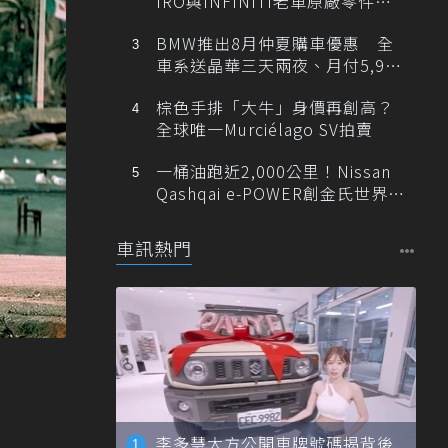
IRO與INFINITI老車原廠零件最
低1折
BMW推出8月仲夏購車優惠 全
車系送晶華三天兩夜、月付5,900
元起
棕色手排「大牛」身價再創高？
全球唯一Murciélago SV拍賣
一桶油跑近2,000公里！Nissan
Qashqai e-POWER創金氏世界紀
錄
車訊熱門
李多慧大方公開車牌號碼揭背後