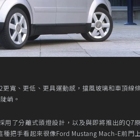
款A2更寬、更低、更具運動感，擋風玻璃和車頂線
加陡峭。
採用了分離式頭燈設計，以及與即將推出的Q7
手看起來很像Ford Mustang Mach-E前門