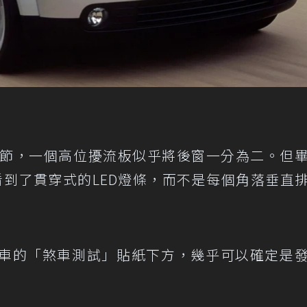
細節，一個高位擾流板似乎將後窗一分為二。但
還看到了貫穿式的LED燈條，而不是每個角落垂直
車的「煞車測試」貼紙下方，幾乎可以確定是