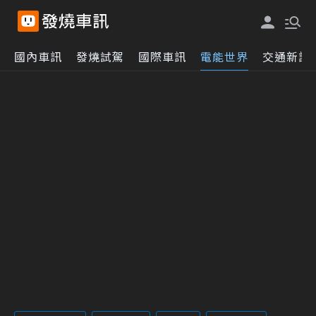
國內車訊
發燒試駕
國際車訊
電能世界
交通新訊