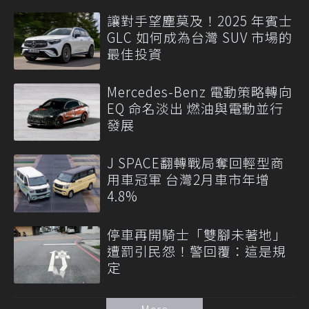
讓對手望塵莫及！2025 年賓士
GLC 如何成為台灣 SUV 市場的
最佳投資
Mercedes-Benz 電動策略轉向
EQ 命名淡出 燃油與電動並行
發展
J SPACE翻轉戰局奪回輕型商
用車冠軍 台灣2月車市年增
4.8%
停車再開騎士「雙腳未著地」
遭罰引民怨！警回覆：這是規
定
More