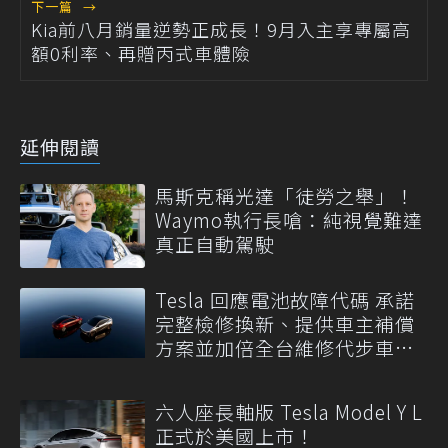
下一篇
→
Kia前八月銷量逆勢正成長！9月入主享專屬高
額0利率、再贈丙式車體險
延伸閱讀
馬斯克稱光達「徒勞之舉」！
Waymo執行長嗆：純視覺難達
真正自動駕駛
Tesla 回應電池故障代碼 承諾
完整檢修換新、提供車主補償
方案並加倍全台維修代步車數
量
六人座長軸版 Tesla Model Y L
正式於美國上市！