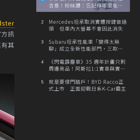
含意！粉絲讚：忘記停哪還能幫
忙找車
Mercedes坦承取消實體按鍵做過
ster
頭 但車內大螢幕不會因此消失
官方訊
Subaru坦承性能車「變得太無
真有其
聊」成立全新性能部門，三款手
排跑車開發中！
《閃電霹靂車》35 週年計畫只剩
周邊商品！阿斯拉1:1實車與實體
展覽雙雙喊卡
就是要侵門踏戶！BYD Racco正
式上市 正面迎戰日系K-Car霸主