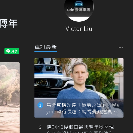
型傳年
Victor Liu
車訊最新
馬斯克稱光達「徒勞之舉」！Wa
ymo執行長嗆：純視覺難達真正
自動駕駛
傳EX40後繼車最快明年秋季現