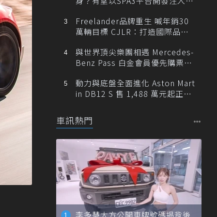
身？有望以SPA3平台開發注入80
0V動力
Freelander品牌重生 喊年銷30
萬輛目標 CJLR：打造國際品牌
半數銷量來自全球！
與世界頂尖樂團相遇 Mercedes-
Benz Pass 白金會員優先購票維
也納愛樂
動力與底盤全面進化 Aston Mart
in DB12 S 售 1,488 萬元起正式
登台
車訊熱門
李多慧大方公開車牌號碼揭背後