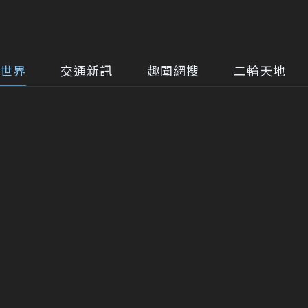
世界
交通新訊
趣聞網搜
二輪天地